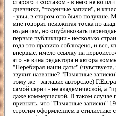
старого и составом - в него не вошли
дневники, "поденные записи", и кач
- увы, в старом оно было получше. М
мне говорит неизжитая тоска по ака
изданиям, но опубликовать переиздан
первые публикации - несколько стра
года это правило соблюдено, и все, ч
впервые, имело ссылку на первоисточ
это не вина редактора и автора комм
"Перебирая наши даты" (чувствуете, 
звучит название? "Памятные записки"
тому же - заглавие авторское) Г.Евгр
самой серии - не академической, а "
даже коммерческой. В таком случае 
признать, что "Памятные записки" 199
строгим оформлением в стилистике ск