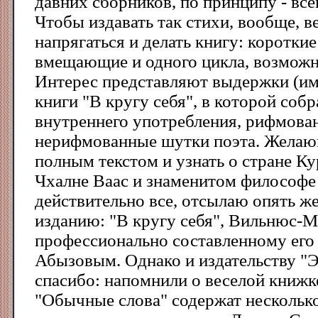
давних сборников, по принципу - вс
Чтобы издавать так стихи, вообще, в
напрягаться и делать книгу: короткие
вмещающие и одного цикла, возможн
Интерес представляют выдержки (им
книги "В кругу себя", в которой соб
внутреннего употребления, рифмова
нерифмованные шутки поэта. Желаю
полным текстом и узнать о стране К
Чхалне Ваас и знаменитом философе
действительно все, отсылаю опять ж
изданию: "В кругу себя", Вильнюс-М
профессионально составленному ег
Абызовым. Однако и издательству "
спасибо: напомнили о веселой книжке
"Обычные слова" содержат нескольк