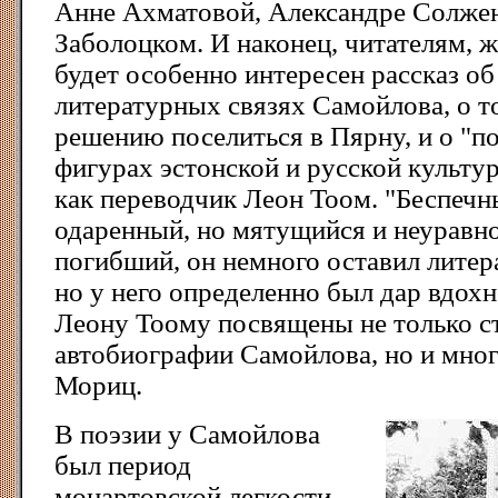
Анне Ахматовой, Александре Солже
Заболоцком. И наконец, читателям, 
будет особенно интересен рассказ об
литературных связях Самойлова, о т
решению поселиться в Пярну, и о "п
фигурах эстонской и русской культур
как переводчик Леон Тоом. "Беспечн
одаренный, но мятущийся и неуравн
погибший, он немного оставил литер
но у него определенно был дар вдохн
Леону Тоому посвящены не только с
автобиографии Самойлова, но и мно
Мориц.
В поэзии у Самойлова
был период
моцартовской легкости,