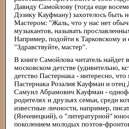
Давиду Самойлову (тогда еще восем
Дэзику Кауфману) захотелось быть н
Мастером: "Жаль, что у нас нет обыча
музыкантов, называть прославленных 
Например, подойти к Тарковскому и с
"Здравствуйте, мастер".
В книге Самойлова читатель найдет 
московском детстве (удивительно, кс
детство Пастернака - интересно, что
Пастернака Розалия Кауфман и отец
Самуил Абрамович Кауфман - однофа
родителях и друзьях семьи, среди к
известные личности, например, писа
(Янчевецкий), о "литературной" юно
поколением молодых поэтов-фронто