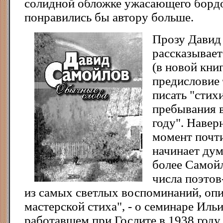
солидной обложке ужасающего бордо
понравились бы автору больше.
Прозу Давид
рассказывает
(в новой кни
предисловие 
писать "стих
пребывания в
году". Наверн
момент почт
начинает дум
более Самойл
числа поэтов
из самых светлых воспоминаний, опи
мастерской стиха", - о семинаре Иль
работавшем при Гослите в 1938 году.