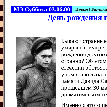
МЭ Суббота 03.06.00
Начало
|
Текущий
День рождения 
Бывают странные 
умирает в театре,
рождения другого 
странно? Об этом
стечении обстояте
упоминалось на п
памяти Давида С
прошедшем 30 ма
драматическом те
Именно с этого п