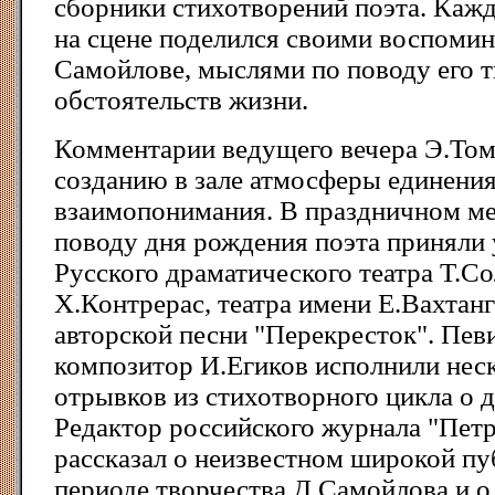
сборники стихотворений поэта. Каж
на сцене поделился своими воспоми
Самойлове, мыслями по поводу его т
обстоятельств жизни.
Комментарии ведущего вечера Э.Том
созданию в зале атмосферы единения
взаимопонимания. В праздничном м
поводу дня рождения поэта приняли 
Русского драматического театра Т.С
Х.Контрерас, театра имени Е.Вахтанг
авторской песни "Перекресток". Пев
композитор И.Егиков исполнили нес
отрывков из стихотворного цикла о д
Редактор российского журнала "Пет
рассказал о неизвестном широкой пу
периоде творчества Д.Самойлова и о 