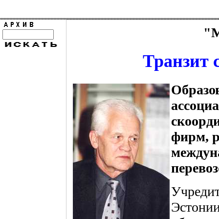
"М
Транзит 
Образо
ассоци
скоорд
фирм, 
междун
перевоз
Учредит
Эстонии