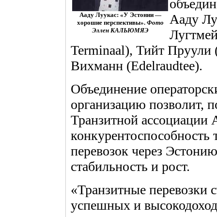
объедин
Ааду Луукас: «У Эстонии —
Ааду Лу
хорошие перспективы».
Фото
Эллен КАЛЬЮМЯЭ
Лугтмей
Terminaal), Тийт Пруули
Вихманн (Edelraudtee).
Объединение операторск
организацию позволит, 
Транзитной ассоциации 
конкурентоспособность 
перевозок через Эстонию
стабильность и рост.
«Транзитные перевозки с
успешных и высокодоход