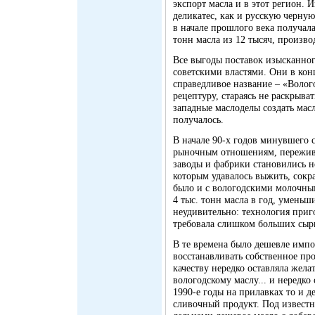
экспорт масла и в этот регион.
деликатес, как и русскую черную
в начале прошлого века получал
тонн масла из 12 тысяч, произв
Все выгоды поставок изысканног
советскими властями. Они в кон
справедливое название – «Волог
рецептуру, стараясь не раскрыват
западные маслоделы создать масл
получалось.
В начале 90-х годов минувшего с
рыночным отношениям, пережив
заводы и фабрики становились н
которым удавалось выжить, сокр
было и с вологодскими молочны
4 тыс. тонн масла в год, уменьши
неудивительно: технология приг
требовала слишком больших сырь
В те времена было дешевле импо
восстанавливать собственное пр
качеству нередко оставляла жела
вологодскому маслу... и нередко
1990-е годы на прилавках то и 
сливочный продукт. Под известн