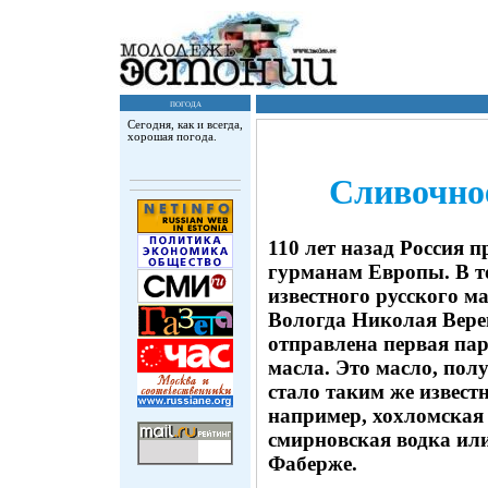
погода
Сегодня, как и всегда,
хорошая погода.
Сливочное
110 лет назад Россия 
гурманам Европы. В т
известного русского ма
Вологда Николая Вере
отправлена первая пар
масла. Это масло, пол
стало таким же извест
например, хохломская 
смирновская водка или
Фаберже.