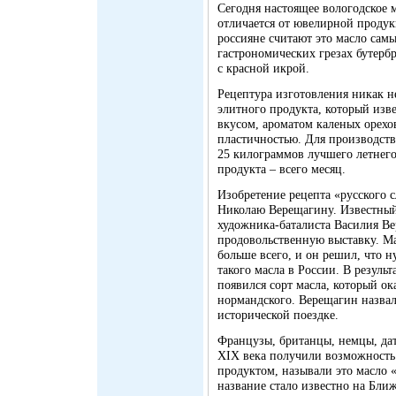
Сегодня настоящее вологодское 
отличается от ювелирной продук
россияне считают это масло сам
гастрономических грезах бутерб
с красной икрой.
Рецептура изготовления никак не
элитного продукта, который из
вкусом, ароматом каленых орехо
пластичностью. Для производств
25 килограммов лучшего летнего
продукта – всего месяц.
Изобретение рецепта «русского 
Николаю Верещагину. Известный
художника-баталиста Василия Ве
продовольственную выставку. М
больше всего, и он решил, что 
такого масла в России. В резуль
появился сорт масла, который ок
нормандского. Верещагин назвал 
исторической поездке.
Французы, британцы, немцы, дат
XIX века получили возможность
продуктом, называли это масло 
название стало известно на Бли