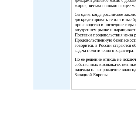
дельцами дешевое масло с добав
жиров, весьма напоминающее ма
Сегодня, когда российское закон
дискредитировать те или иные б
производство в последние годы 
внутреннем рынке и наращивает 
Поставки продовольствия из-за 
Продовольственную безопасность
говорится, в России стараются 
задача политического характера.
Но ее решение отнюдь не исключа
собственных высококачественных
надежда на возрождение вологод
Западной Европы.