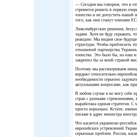
— Сегодня мы говорим, что в о
стремится решить в первую очер
членства и не допустить нашей 
того, как они станут членами ЕС
Люксембургские решения, безус
задачи. Хотя не буду скрывать, 
реакцию. Мы видим свое будущее 
структуры. Чтобы приблизить эт
отношений партнерства Украины
членства. Это было бы, на наш в
закрепил бы за моей страной мес
Поэтому мы рассматриваем иниц
вердикт относительно европейск
необходимости серьезно задумать
актуальными вопросами, как пр
В любом случае я не могу себе п
стран с разными стремлениями, 
выработана единая стратегия. С 
просто нереально. Кстати, имен
письме в адрес министра иност
Что касается украинско-российс
европейских устремлений Украин
серьезных проблем. Россия, наск