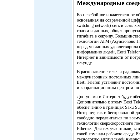
Международные соед
Бесперебойное и качественное 
основанная на современной цифро
switching network) сеть и семь 
голоса и данных, общая пропускн
гигабита в секунду. Большинств
технологии ATM (Asyncronous Tra
передачи данных удовлетворила
информацию людей, Eesti Telef
Интернет в зависимости от потре
секунду.
В распоряжение теле- и радиоко
международных постоянных лини
Eesti Telefon установит постоя
и координационным центром по
Доступами в Интернет будут обес
Дополнительно к этому Eesti Tel
обеспечению в границах Saku Suu
Интернет, так и беспроводной до
свободно передвигаться по всем
технологии сверхскоростного пос
Ethernet. Для тех участников, кт
своей команды рабочую среду, Ees
технологию виртуальной низовой 