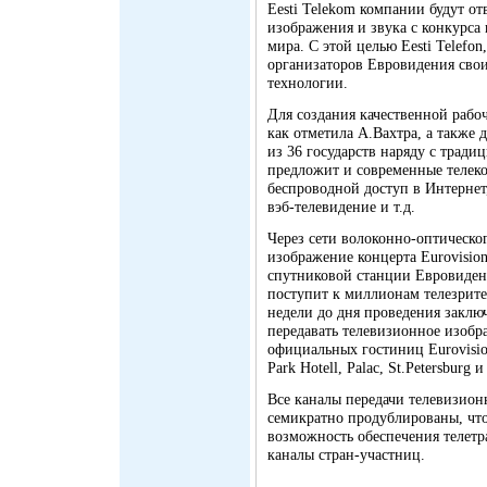
Eesti Telekom компании будут от
изображения и звука с конкурса 
мира. C этой целью Eesti Telefon
организаторов Евровидения сво
технологии.
Для создания качественной рабоч
как отметила А.Вахтра, а также 
из 36 государств наряду с тради
предложит и современные телек
беспроводной доступ в Интернет
вэб-телевидение и т.д.
Через сети волоконно-оптическог
изображение концерта Eurovision
спутниковой станции Евровидени
поступит к миллионам телезрите
недели до дня проведения заключ
передавать телевизионное изобра
официальных гостиниц Eurovisio
Park Hotell, Palac, St.Petersburg и
Все каналы передачи телевизион
семикратно продублированы, чт
возможность обеспечения телет
каналы стран-участниц.