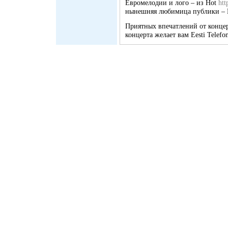
Евромелодии и лого – из Hot
htt
нынешняя любимица публики – 
Приятных впечатлений от концерт
концерта желает вам Eesti Telefon