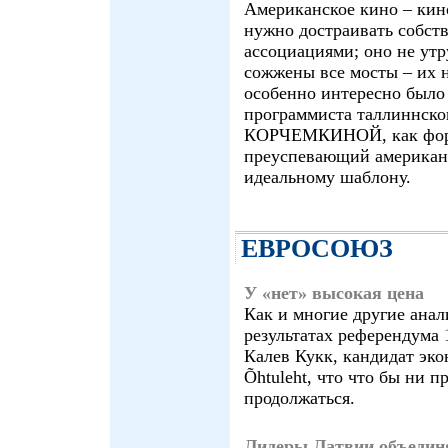
Американское кино – кин
нужно достраивать собст
ассоциациями; оно не утр
сожжены все мосты – их н
особенно интересно было 
программиста таллиннск
КОРЧЕМКИНОЙ, как фор
преуспевающий американ
идеальному шаблону.
ЕВРОСОЮЗ
У «нет» высокая цена
Как и многие другие ана
результатах референдума 
Калев Кукк, кандидат эко
Õhtuleht, что что бы ни 
продолжаться.
Лидеры Латвии объедин