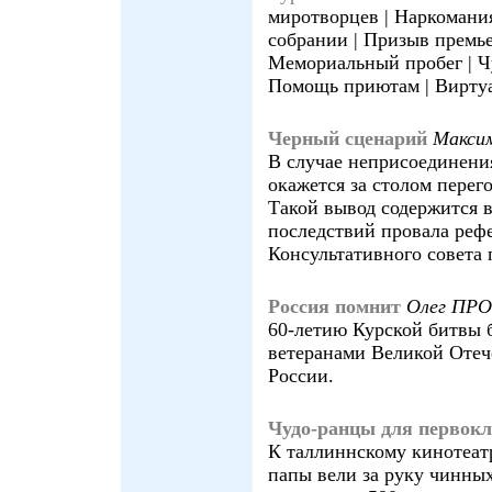
миротворцев | Наркомания
собрании | Призыв премье
Мемориальный пробег | Ч
Помощь приютам | Виртуа
Черный сценарий
Макси
В случае неприсоединени
окажется за столом перег
Такой вывод содержится 
последствий провала рефе
Консультативного совета
Россия помнит
Олег ПР
60-летию Курской битвы 
ветеранами Великой Отеч
России.
Чудо-ранцы для первок
К таллиннскому кинотеат
папы вели за руку чинны