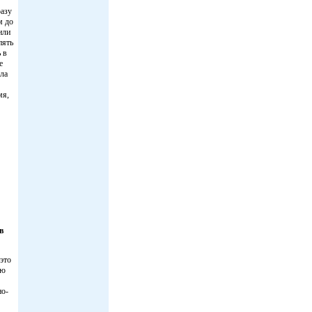
разу
м до
или
пять
 в
е
шла
мя,
в
 это
ию
но-