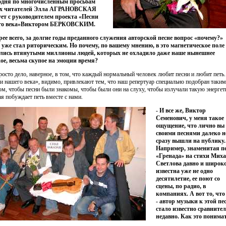
одня по многочисленным просьбам
х читателей Элла АГРАНОВСКАЯ
ует с руководителем проекта «Песни
го века»Виктором БЕРКОВСКИМ.
рее всего, за долгие годы преданного служения авторской песне вопрос «почему?»
 уже стал риторическим. Но почему, по вашему мнению, в это магнетическое поле
лись втянутыми миллионы людей, которых не охладило даже наше нынешнее
ое, весьма скупое на эмоции время?
просто дело, наверное, в том, что каждый нормальный человек любит песни и любит петь
и нашего века», видимо, привлекают тем, что наш репертуар специально подобран таким
ом, чтобы песни были знакомы, чтобы были они на слуху, чтобы излучали такую энергет
ая побуждает петь вместе с нами.
- И все же, Виктор
Семенович, у меня такое
ощущение, что лично вы 
своими песнями далеко н
сразу вышли на публику.
Например, знаменитая п
«Гренада» на стихи Мих
Светлова давно и широк
известна уже не одно
десятилетие, ее поют со
сцены, по радио, в
компаниях. А вот то, что
- автор музыки к этой пес
стало известно сравните
недавно. Как это понима