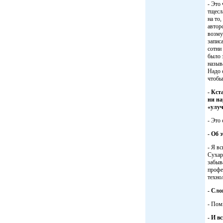
- Это
тщесл
на то
автор
возму
запис
сотни
было 
назыв
Надо 
чтобы
- Кст
ни на
«улуч
- Это
- Об 
- Я в
Сухар
забыв
профе
техно
- Сло
- Помн
- И в