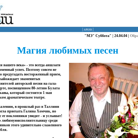
|
архив
|
"МЭ" Суббота" | 24.04.04 |
Обр
Магия любимых песен
и нашего века» - это всегда аншлаги
зменный успех. Поэтому совсем не
о предугадать восторженный прием,
рыйожидает знаменитых
нителей авторской песни на гала-
рте, посвященном 80-летию Булата
авы, который состоится 1 мая
ком драматическом театре.
алению, в прошлый раз в Таллинн
огла приехать Галина Хомчик, но
с ее поклонники увидят - и услышат!
ою любимуюисполнительницу среди
ников этого удивительно слаженного
бля.