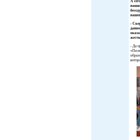
А сег
наши
бесед
наше
- Ско
давно
оказа
жестк
- Да 
«Песн
образ
котор