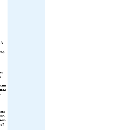
. А
ику,
со
е
есня
аила
о
 вы
не,
льно
ть?