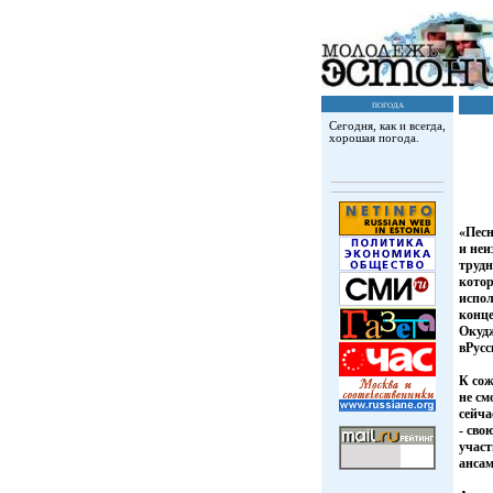
погода
Сегодня, как и всегда,
хорошая погода.
«Песн
и неи
трудн
кото
испол
конце
Окудж
вРусс
К сож
не см
сейча
- св
участ
ансам