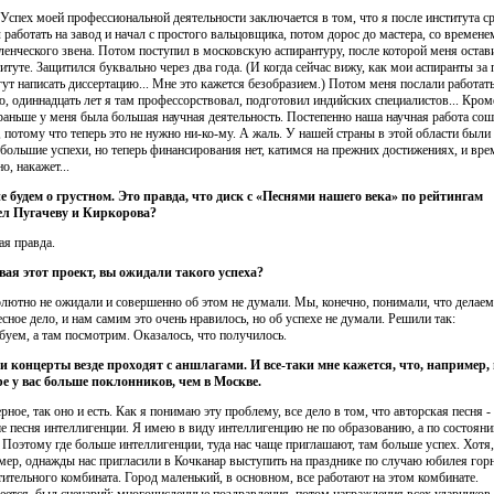
. Успех моей профессиональной деятельности заключается в том, что я после института с
 работать на завод и начал с простого вальцовщика, потом дорос до мастера, со времене
ленческого звена. Потом поступил в московскую аспирантуру, после которой меня остав
титуте. Защитился буквально через два года. (И когда сейчас вижу, как мои аспиранты за 
гут написать диссертацию... Мне это кажется безобразием.) Потом меня послали работать
, одиннадцать лет я там профессорствовал, подготовил индийских специалистов... Кром
 раньше у меня была большая научная деятельность. Постепенно наша научная работа со
т, потому что теперь это не нужно ни-ко-му. А жаль. У нашей страны в этой области были
 большие успехи, но теперь финансирования нет, катимся на прежних достижениях, и вре
о, накажет...
не будем о грустном. Это правда, что диск с «Песнями нашего века» по рейтингам
л Пугачеву и Киркорова?
ая правда.
евая этот проект, вы ожидали такого успеха?
олютно не ожидали и совершенно об этом не думали. Мы, конечно, понимали, что делаем
есное дело, и нам самим это очень нравилось, но об успехе не думали. Решили так:
буем, а там посмотрим. Оказалось, что получилось.
и концерты везде проходят с аншлагами. И все-таки мне кажется, что, например, 
е у вас больше поклонников, чем в Москве.
рное, так оно и есть. Как я понимаю эту проблему, все дело в том, что авторская песня -
е песня интеллигенции. Я имею в виду интеллигенцию не по образованию, а по состоян
 Поэтому где больше интеллигенции, туда нас чаще приглашают, там больше успех. Хотя,
мер, однажды нас пригласили в Кочканар выступить на празднике по случаю юбилея гор
тительного комбината. Город маленький, в основном, все работают на этом комбинате.
еется, был сценарий: многочисленные поздравления, потом награждения всех ударников