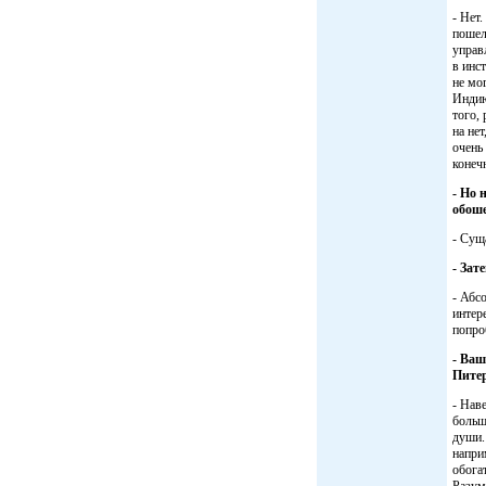
- Нет
пошел
управ
в инс
не мо
Индию
того,
на не
очень
конечн
- Но 
обоше
- Сущ
- Зат
- Абс
интер
попро
- Ваш
Питер
- Наве
больш
души.
напри
обога
Разум