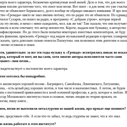
 черта моего характера, бесконечно критикуемая моей женой. Дело в том, что для моего
авия вполне достаточно того, что поют мои песни. Вот поют - и для меня это уже счасть
, что не объявляют Берковского, долго вообще не обращал никакого внимания. И про мо
ство «Гренады» никто не знал именно потому, что по радио это не объявляли. Но однаж
тился Сухарев, он пошел на радио, в программу «С добрым утром», которая первой
ала эту песню, и начал с ними скандалить, мол, как же так! Там сказали, что они получаю
 писем и всем отвечают, что автор неизвестен. Короче, выдали мне бумажку, и авторство
зафиксировано. Но до этого были попытки некоторых известных композиторов, не буду
ать фамилии, присвоить «Гренаду» под видом музыкальной редакции и прочих ухищрени
сказать, здесь довольно сильно помогла Пахмутова: она позвонила этим деятелям и сказа
 песню оставили в покое.
ати, удивительно: за все эти годы музыку к «Гренаде» исхитрились никак не исказ
род, который ее поет, ни вы сами, хотя многие авторы-исполнители часто сами
шают» свои песни...
 свидетельствует о постоянстве моего характера.
этом хотелось бы поподробнее.
сю жизни верен хорошей поэзии - Багрицкого, Самойлова, Левитанского, Евтушенко,
ева, - есть целый ряд хороших поэтов, в том числе и малоизвестных. А потом, не будем
ать о постоянной привязанности к моей основной профессии, к делу, которое я люблю. Я
ссор Московского института стали и сплавов, читаю лекции по теории проката, по
логии, пишу книги...
вом, песни не вытеснили металлургию из вашей жизни, про прокат еще помните?
ю, представьте себе. А если что-то забыл, то ведь студенты не знают, что я это знал.
сю жизнь работате в этом институте?