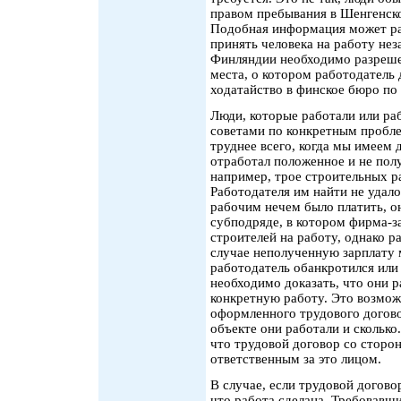
правом пребывания в Шенгенско
Подобная информация может ра
принять человека на работу нез
Финляндии необходимо разрешен
места, о котором работодатель
ходатайство в финское бюро по
Люди, которые работали или ра
советами по конкретным пробл
труднее всего, когда мы имеем 
отработал положенное и не полу
например, трое строительных ра
Работодателя им найти не удало
рабочим нечем было платить, он
субподряде, в котором фирма-з
строителей на работу, однако р
случае неполученную зарплату 
работодатель обанкротился или
необходимо доказать, что они р
конкретную работу. Это возмож
оформленного трудового догово
объекте они работали и скольк
что трудовой договор со сторо
ответственным за это лицом.
В случае, если трудовой догово
что работа сделана. Требовавш