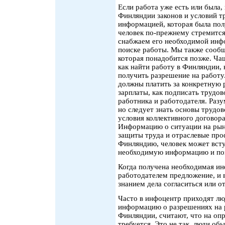
Если работа уже есть или была
Финляндии законов и условий т
информацией, которая была пол
человек по-прежнему стремится
снабжаем его необходимой инф
поиске работы. Мы также сооб
которая понадобится позже. Ча
как найти работу в Финляндии, 
получить разрешение на работу.
должны платить за конкретную 
зарплаты, как подписать трудов
работника и работодателя. Разу
но следует знать основы трудо
условия коллективного договора
Информацию о ситуации на рын
защиты труда и отраслевые про
Финляндию, человек может всту
необходимую информацию и п
Когда получена необходимая и
работодателем предложение, и в
знанием дела согласиться или о
Часто в инфоцентр приходят л
информацию о разрешениях на 
Финляндии, считают, что на оп
требуется. Это не так, люди об