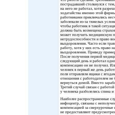
пострадавший столкнулся с тем,
на него не работал, хотя разре
ходатайства именно этой фирмы
работниками приключались несч
заболевали из-за тяжелых услов
чтобы работник в такой ситуаци
должна быть возмещена страхов
может получить медицинскую п
нетрудоспособности и право во
выздоровления. Часто если тра
работу, хотя у них есть право 
выздоровления. Приведу пример
После получения первой медиц
следующий день и работал одн
компенсацию он не получил. Или
человек в первый же день работ
поля отправляли ящики с ягодам
отношения с работодателем не
вернуться домой. Вместо зараб
Третий случай связан с работой
у человека разболелись спина и 
Наиболее распространенные сл
инфоцентр, связаны с неполуче
компенсацией за сверхурочные 
не предоставляют предусмотрен