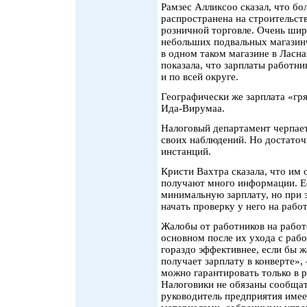
Рамзес Алликсоо сказал, что бо
распространена на строительств
розничной торговле. Очень шир
небольших подвальных магазин
в одном таком магазине в Ласна
показала, что зарплаты работни
и по всей округе.
Географически же зарплата «гр
Ида-Вирумаа.
Налоговый департамент черпает
своих наблюдений. Но достаточ
инстанций.
Кристи Вахтра сказала, что им 
получают много информации. Ес
минимальную зарплату, но при 
начать проверку у него на работ
Жалобы от работников на работ
основном после их ухода с раб
гораздо эффективнее, если бы ж
получает зарплату в конверте»,
можно гарантировать только в 
Налоговики не обязаны сообщат
руководитель предприятия имее