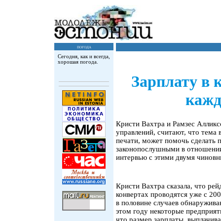
погода
Сегодня, как и всегда,
хорошая погода.
Зарплату в 
каж
Кристи Вахтра и Рамзес Алликс
управлений, считают, что тема 
печати, может помочь сделать 
законопослушными в отношении 
интервью с этими двумя чиновн
Кристи Вахтра сказала, что ре
конвертах проводятся уже с 200
в половине случаев обнаружива
этом году некоторые предприят
что размер зарплаты, выплачива