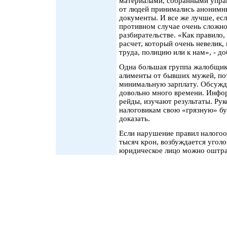
материалами, собранными упра
от людей принимались анонимны
документы. И все же лучше, если
противном случае очень сложно
разбирательстве. «Как правило,
расчет, который очень невелик,
труда, полицию или к нам», - д
Одна большая группа жалобщико
алименты от бывших мужей, пот
минимальную зарплату. Обсужд
довольно много времени. Инфо
рейды, изучают результаты. Ру
налоговикам свою «грязную» бу
доказать.
Если нарушение правил налогоо
тысяч крон, возбуждается угол
юридическое лицо можно оштра