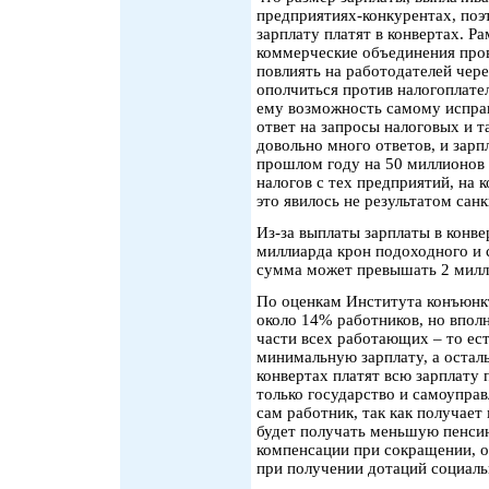
предприятиях-конкурентах, поэ
зарплату платят в конвертах. Ра
коммерческие объединения пров
повлиять на работодателей чер
ополчиться против налогоплате
ему возможность самому исправи
ответ на запросы налоговых и
довольно много ответов, и зар
прошлом году на 50 миллионов 
налогов с тех предприятий, на
это явилось не результатом са
Из-за выплаты зарплаты в конве
миллиарда крон подоходного и с
сумма может превышать 2 милл
По оценкам Института конъюнкт
около 14% работников, но вполн
части всех работающих – то ест
минимальную зарплату, а остал
конвертах платят всю зарплату 
только государство и самоуправ
сам работник, так как получает
будет получать меньшую пенси
компенсации при сокращении, о
при получении дотаций социал