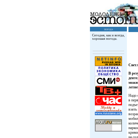
погода
Сегодня, как и всегда,
хорошая погода.
Свет
В рез
деяте
можно
летне
Надо 
в пер
подъе
взять
возра
мобил
колич
нарко
крими
на со