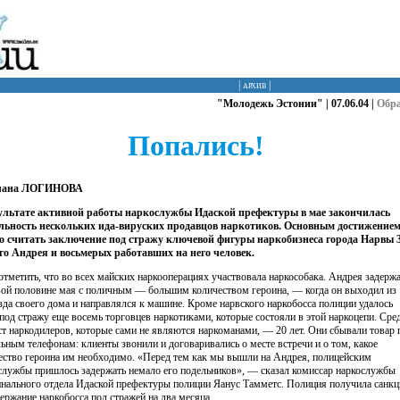
|
архив
|
"Молодежь Эстонии" | 07.06.04 |
Обр
Попались!
лана ЛОГИНОВА
ультате активной работы наркослужбы Идаской префектуры в мае закончилась
льность нескольких ида-вируских продавцов наркотиков. Основным достижение
 считать заключение под стражу ключевой фигуры наркобизнеса города Нарвы 3
го Андрея и восьмерых работавших на него человек.
отметить, что во всех майских наркооперациях участвовала наркособака. Андрея задерж
вой половине мая с поличным — большим количеством героина, — когда он выходил из
зда своего дома и направлялся к машине. Кроме нарвского наркобосса полиции удалось
 под стражу еще восемь торговцев наркотиками, которые состояли в этой наркоцепи. Сре
ст наркодилеров, которые сами не являются наркоманами, — 20 лет. Они сбывали товар 
ьным телефонам: клиенты звонили и договаривались о месте встречи и о том, какое
ество героина им необходимо. «Перед тем как мы вышли на Андрея, полицейским
службы пришлось задержать немало его подельников», — сказал комиссар наркослужбы
нального отдела Идаской префектуры полиции Яанус Тамметс. Полиция получила санк
держание наркобосса под стражей на два месяца.