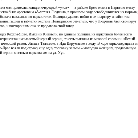
ина мая принесла полиции очередной «улов» — в районе Кренгольма в Нарве по месту
ьства была арестована 45-летняя Людмила, в прошлом году освободившаяся из тюрьмы,
тбывала наказания по наркостатье. Полиции удалось войти в ее квартиру и найти там
амин, гашиш и таблетки экстази. Полицейские отметили, что у Людмилы был свой круг
тов, и посторонним она не продавала свой товар.
одах Кохтла-Ярве, Йыхви и Кивиыли, по данным полиции, из наркотиков более всего
остранен так называемый черный героин, то есть вытяжка из маковой соломки. «Белый
, имеющий рынок сбыта в Таллинне, в Ида-Вирумаа не в ходу. В ходе наркооперации в м
а-Ярве взяли под стражу еще одну торговку зельем – молодую женщину, продававшую
й героин местным наркоманам на ул. Уус.