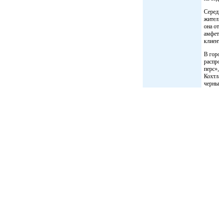
Серед
жител
она о
амфет
клиен
В гор
распр
перс»
Кохтл
черны