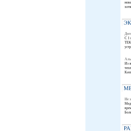
нова
хотя
Э
Дог
С 1
TEK
устр
Аль
Из в
тепл
Kee
М
Не 
Меди
врем
Боль
РА