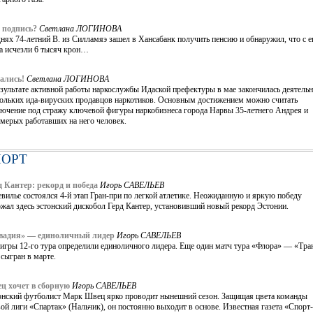
 подпись?
Светлана ЛОГИНОВА
нях 74-летний В. из Силламяэ зашел в Хансабанк получить пенсию и обнаружил, что с е
та исчезли 6 тысяч крон…
ались!
Светлана ЛОГИНОВА
зультате активной работы наркослужбы Идаской префектуры в мае закончилась деятельн
кольких ида-вируских продавцов наркотиков. Основным достижением можно считать
лючение под стражу ключевой фигуры наркобизнеса города Нарвы 35-летнего Андрея и
мерых работавших на него человек.
ПОРТ
д Кантер: рекорд и победа
Игорь САВЕЛЬЕВ
вилье состоялся 4-й этап Гран-при по легкой атлетике. Неожиданную и яркую победу
жал здесь эстонский дискобол Герд Кантер, установивший новый рекорд Эстонии.
вадия» — единоличный лидер
Игорь САВЕЛЬЕВ
игры 12-го тура определили единоличного лидера. Еще один матч тура «Флора» — «Тра
сыгран в марте.
ц хочет в сборную
Игорь САВЕЛЬЕВ
онский футболист Марк Швец ярко проводит нынешний сезон. Защищая цвета команды
ой лиги «Спартак» (Нальчик), он постоянно выходит в основе. Известная газета «Спорт-