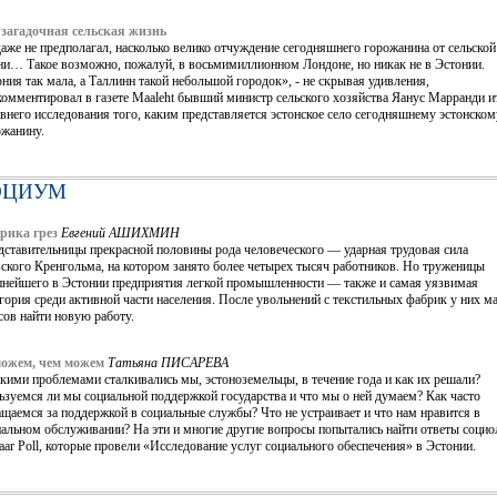
 загадочная сельская жизнь
аже не предполагал, насколько велико отчуждение сегодняшнего горожанина от сельской
ни… Такое возможно, пожалуй, в восьмимиллионном Лондоне, но никак не в Эстонии.
ния так мала, а Таллинн такой небольшой городок», - не скрывая удивления,
комментировал в газете Maaleht бывший министр сельского хозяйства Яанус Марранди и
внего исследования того, каким представляется эстонское село сегодняшнему эстонском
ожанину.
ОЦИУМ
рика грез
Евгений АШИХМИН
дставительницы прекрасной половины рода человеческого — ударная трудовая сила
ского Кренгольма, на котором занято более четырех тысяч работников. Но труженицы
пнейшего в Эстонии предприятия легкой промышленности — также и самая уязвимая
гория среди активной части населения. После увольнений с текстильных фабрик у них м
ов найти новую работу.
ожем, чем можем
Татьяна ПИСАРЕВА
кими проблемами сталкивались мы, эстоноземельцы, в течение года и как их решали?
зуемся ли мы социальной поддержкой государства и что мы о ней думаем? Как часто
щаемся за поддержкой в социальные службы? Что не устраивает и что нам нравится в
иальном обслуживании? На эти и многие другие вопросы попытались найти ответы социо
aar Poll, которые провели «Исследование услуг социального обеспечения» в Эстонии.