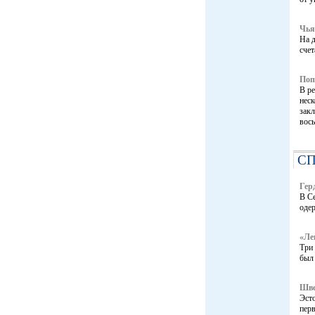
Чья
На д
сче
Поп
В ре
нес
зак
вось
С
Гер
В Се
одер
«Ле
Три 
был 
Шве
Эст
перв