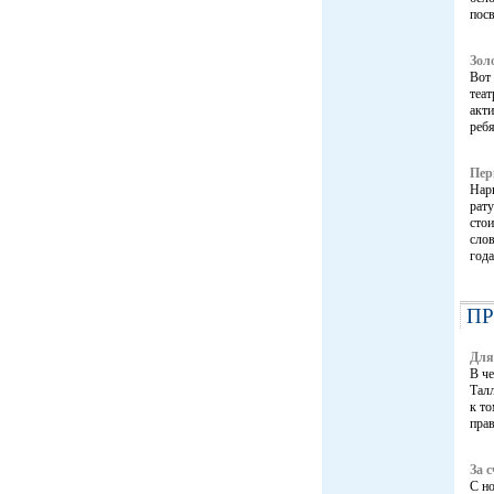
пос
Зол
Вот 
теа
акти
ребя
Пер
Нарв
рату
сто
слов
года
П
Для
В ч
Тал
к то
прав
За 
С но