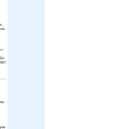
м,
 эти
м с
 По
2007
тва
дена