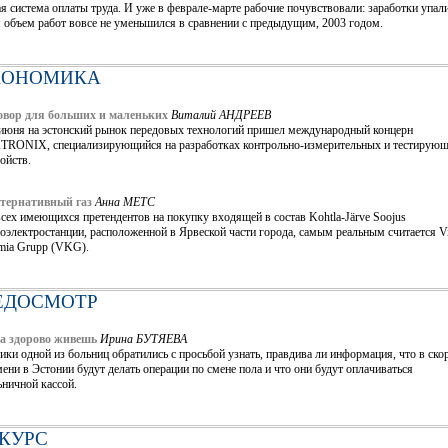
я система оплаты труда. И уже в феврале-марте рабочие почувствовали: заработки упали
 объем работ вовсе не уменьшился в сравнении с предыдущим, 2003 годом.
КОНОМИКА
овор для больших и маленьких
Виталий АНДРЕЕВ
 июня на эстонский рынок передовых технологий пришел международный концерн
TRONIX, специализирующийся на разработках контрольно-измерительных и тестирую
ойств.
тернативный газ
Анна МЕТС
сех имеющихся претендентов на покупку входящей в состав Kohtla-Järve Soojus
оэлектростанции, расположенной в Ярвеской части города, самым реальным считается V
mia Grupp (VKG).
ЕДОСМОТР
за здорово живешь
Ирина БУТЯЕВА
ки одной из больниц обратились с просьбой узнать, правдива ли информация, что в ско
ени в Эстонии будут делать операции по смене пола и что они будут оплачиваться
ничной кассой.
КУРС