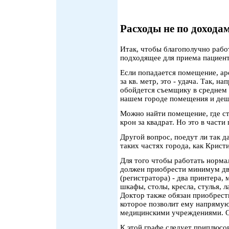
Расходы не по дохода
Итак, чтобы благополучно рабо
подходящее для приема пациен
Если попадается помещение, аре
за кв. метр, это - удача. Так, 
обойдется съемщику в среднем в
нашем городе помещения и деш
Можно найти помещение, где ст
крон за квадрат. Но это в част
Другой вопрос, поедут ли так 
таких частях города, как Крист
Для того чтобы работать нормал
должен приобрести минимум дв
(регистратора) - два принтера
шкафы, столы, кресла, стулья, 
Доктор также обязан приобрест
которое позволит ему напрямую
медицинскими учреждениями. О
К этой графе следует приплюсо