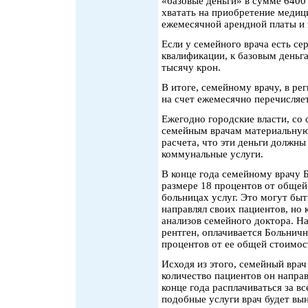
«базовые деньги» в сумме 6400
хватать на приобретение медиц
ежемесячной арендной платы и
Если у семейного врача есть с
квалификации, к базовым деньг
тысячу крон.
В итоге, семейному врачу, в ре
на счет ежемесячно перечисляет
Ежегодно городские власти, со
семейным врачам материальную
расчета, что эти деньги должны
коммунальные услуги.
В конце года семейному врачу 
размере 18 процентов от общей
больницах услуг. Это могут быт
направлял своих пациентов, но 
анализов семейного доктора. На
рентген, оплачивается Больничн
процентов от ее общей стоимос
Исходя из этого, семейный врач
количество пациентов он напра
конце года расплачиваться за в
подобные услуги врач будет вы