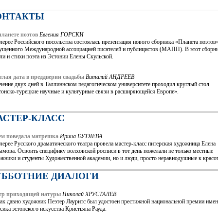
ОНТАКТЫ
планете поэтов
Евгения ГОРСКИ
лерее Российского посольства состоялась презентация нового сборника «Планета поэтов»
ущенного Международной ассоциацией писателей и публицистов (МАПП). В этот сборн
и и стихи поэта из Эстонии Елены Скульской.
глая дата в преддверии свадьбы
Виталий АНДРЕЕВ
чение двух дней в Таллиннском педагогическом университете проходил круглый стол
тонско-турецкие научные и культурные связи в расширяющейся Европе».
АСТЕР-КЛАСС
ем поведала матрешка
Ирина БУТЯЕВА
лерее Русского драматического театра провела мастер-класс питерская художница Елена
мова. Освоить специфику волховской росписи в тот день пожелали не только местные
жники и студенты Художественной академии, но и люди, просто неравнодушные к красот
УББОТНИЕ ДИАЛОГИ
тр приходящей натуры
Николай ХРУСТАЛЕВ
так давно художник Пеэтер Лауритс был удостоен престижной национальной премии име
сика эстонского искусства Кристьяна Рауда.