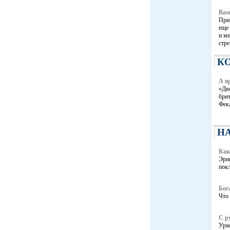
Вам
При
еще 
и ми
стр
К
А в
«Две
бри
Фек
Н
Как
Эрик
покл
Бог
Что 
С р
Урма