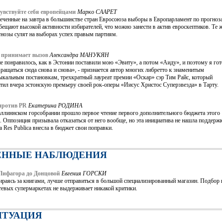
увствуйте себя европейцами
Марко СААРЕТ
еченные на завтра в большинстве стран Евросоюза выборы в Европарламент по прогноз
бещают высокой активности избирателей, что можно занести в актив евроскептиков. Те 
гнозы сулят на выборах успех правым партиям.
 принимает вызов
Александра МАНУКЯН
 понравилось, как в Эстонии поставили мою «Эвиту», а потом «Аиду», и поэтому я го
ращаться сюда снова и снова», - признается автор многих либретто к знаменитым
ыкальным постановкам, трехкратный лауреат премии «Оскар» сэр Тим Райс, который
тил вчера эстонскую премьеру своей рок-оперы «Иисус Христос Суперзвезда» в Тарту.
против PR
Екатерина РОДИНА
аллиннском горсобрании прошло первое чтение первого дополнительного бюджета этого
. Оппозиция призывала отказаться от него вообще, но эта инициатива не нашла поддержк
а Res Publica внесла в бюджет свои поправки.
ЕННЫЕ НАБЛЮДЕНИЯ
Пифагора до Донцовой
Евгения ГОРСКИ
ираясь за книгами, лучше отправиться в большой специализированный магазин. Подбор 
тевых супермаркетах не выдерживает никакой критики.
ИТУАЦИЯ