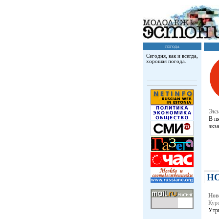
погода
Сегодня, как и всегда,
хорошая погода.
Экз
В п
экз
Н
Нов
Куp
Утри