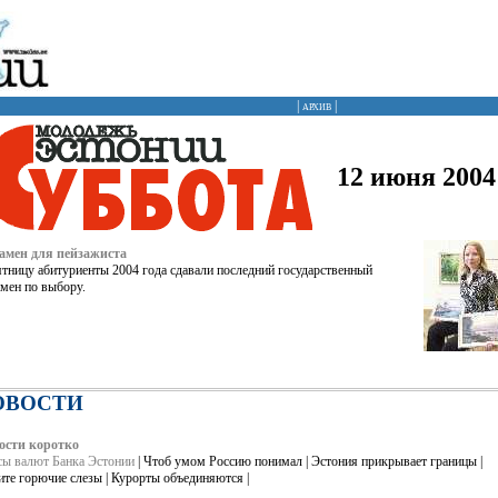
|
архив
|
12 июня 2004 
амен для пейзажиста
ятницу абитуриенты 2004 года сдавали последний государственный
амен по выбору.
ОВОСТИ
ости коротко
сы валют Банка Эстонии
| Чтоб умом Россию понимал | Эстония прикрывает границы |
те горючие слезы | Курорты объединяются |