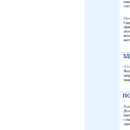
поко
слег
Пра
Сидя
офиц
лесо
кото
мест
З
О б
Жало
напр
паци
П
Вып
До 
вып
с вы
сам