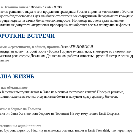
 в Эстонию зачем?
Любовь СЕМЕНОВА
нятие решения о выдаче или продлении гражданам России видов на жительство в Эстон
долго будет оставаться для наиболее ответственных сотрудников Департамента гражданс
грации одним из самых болезненных вопросов. Но иногда их очень даже понятное
емление не допустить «нарушения пропорций» приобретает весьма причудливые формы.
ОРОТКИЕ ВСТРЕЧИ
ремя жертвенности, в общем, прошло
Элла АГРАНОВСКАЯ
надцатая ночь» - второй после «Бориса Годунова» спектакль, в котором со знаменитым
танским режиссером Декланом Доннелланом работал известный русский актер Александ
листов.
АША ЖИЗНЬ
 нас обманывают
 Клэптон выступит летом в Элва на местном фестивале кантри! Поверив рекламе,
онник таланта известного музыканта бежит и покупает сразу дюжину билетов.
атые и бедные на Тоомпеа
значит быть богатым или бедным на Тоомпеа? На эту тему пишет Eesti Ekspress.
усскими на одной планете
с Сутроп, директор Института эстонского языка, пишет в Eesti Päevaleht, что через пару