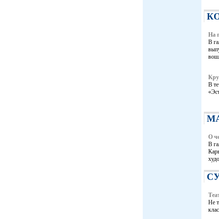
К
На 
В га
вып
вошл
Кру
В те
«Эс
М
О ч
В га
Кары
худо
С
Теа
Не 
клас