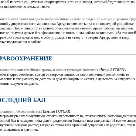
лений из эстонцев и русских сформируется эстонский народ, который будет говорить на
ка измененном эстонском языке.
вительство хочет посадить выброшенных из жизни людей на карусель рынка тру
щий у двери сельского магазинчика Артур не помнит, когда он в последний раз работал
иально. После банкротства сельхозобъединения он какое-то время работал на местной
пилке, получал деньги без оформления, но потом и эта работа закончилась. «За эти копей
рые они здесь предлагают, я себя утруждать не стану», - говорит Артур, имея в виду
ные предложения о работе.
ДРАВООХРАНЕНИЕ
лагосостоянии семейного врача, и сопутствующих моментах
Ирина БУТЯЕВА
бы в адрес семейных врачей со стороны пациентов стали величиной постоянной: то
авление к специалисту не дает, то на дом приходить не желает, а деньги-то на каждого из
ентов получает исправно.
ОСЛЕДНИЙ БАЛ
ускники, объединяйтесь!
Евгения ГОРСКИ
американцев с их лимузинами, строгой церемонностью, приглашением сопровождающего
ускной бал и номером-люкс для «продолжения банкета» нам еще далеко. И все же связа
пускным вечером расходы нередко становятся причиной депрессии как родителей, так и
их мальчишек и девчонок.