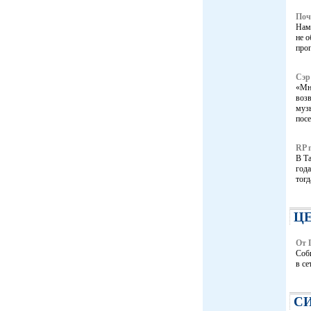
Поч
Нам
не о
про
Сэр
«Мне
возв
муз
посе
RP 
В Т
года
тогд
Ц
От 
Соб
в се
С