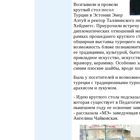
Возглавили и провели
круглый стол посол
Турции в Эстонии Эмер
Алтуй и ректор Таллиннского п
Хейдметс. Приурочили встречу 
дипломатических отношений ме
рамках прошедшего круглого ст
обширная выставка турецкого н
возможность ближе познакомит
ее традициями, культурой, быт
прикладное искусство, искусств
мрамору, керамику. Особенно з
синим плоские шайбы, вроде х
Была у посетителей и возможно
турецки с традиционными турец
арахисом и лукумом.
- Идею круглого стола подсказа
которая существует в Педагогич
нынешнем году ее освоение зав
- рассказала «МЭ» заведующая 
Ангелина Чайковская.