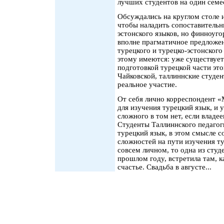
лучших студентов на один семе
Обсуждались на круглом столе 
чтобы наладить сопоставительн
эстонского языков, но финноуг
вполне прагматичное предложен
турецкого и турецко-эстонского
этому имеются: уже существует 
подготовкой турецкой части эт
Чайковской, таллиннские студе
реальное участие.
От себя лично корреспондент «
для изучения турецкий язык, и 
сложного в том нет, если владе
Студенты Таллиннского педагог
турецкий язык, в этом смысле с
сложностей на пути изучения ту
совсем личном, то одна из студ
прошлом году, встретила там, к
счастье. Свадьба в августе...