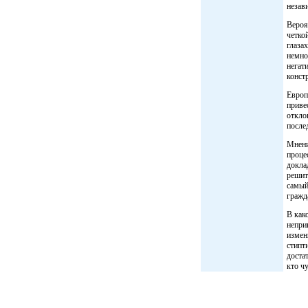
незав
Вероя
четко
глаза
немно
негат
конст
Европ
приве
откло
после
Мнени
проце
докла
решит
самый
гражд
В как
непри
измен
стипт
доста
кто ч