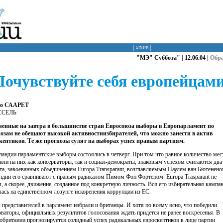
|
архив
|
"МЭ" Суббота" | 12.06.04 |
Обр
Почувствуйте себя европейцам
о СААРЕТ
ССЕЛЬ
енные на завтра в большинстве стран Евросоюза выборы в Европарламент по
озам не обещают высокой активностиизбирателей, что можно занести в актив
кептиков. Те же прогнозы сулят на выборах успех правым партиям.
ландии парламентские выборы состоялись в четверг. При том что равное количество мес
или на них как консерваторы, так и социал-демократы, знаковым успехом считаются два
та, завоеванных объединением Europa Transparant, возглавляемым Паулем ван Бютенено
ндии его сравнивают с правым радикалом Пимом Фон Фортеном. Europa Trasparant не
я, а скорее, движение, созданное под конкретную личность. Вся его избирательная кампа
лась на единственном лозунге искоренения коррупции из ЕС.
 представителей в парламент избрали и британцы. И хотя по всему ясно, что победили
рваторы, официальных результатов голосования ждать придется не ранее воскресенья. В
обритании прогнозируется солидный успех радикальных евроскептиков в лице партии