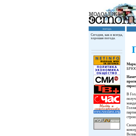
погода
Сегодня, как и всегда,
хорошая погода.
Марк
БРЮ
Намеч
прогн
еврос
В Гол
получ
манда
Голла
парти
строи
Своих
консе
Велик