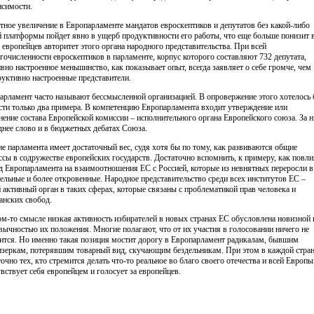
исимости.
тное увеличение в Европарламенте мандатов евроскептиков и депутатов без какой-либо
й платформы пойдет явно в ущерб продуктивности его работы, что еще больше понизит 
х европейцев авторитет этого органа народного представительства. При всей
гочисленности евроскептиков в парламенте, корпус которого составляют 732 депутата,
ивно настроенное меньшинство, как показывает опыт, всегда заявляет о себе громче, чем
руктивно настроенные представители.
арламент часто называют бессмысленной организацией. В опровержение этого хотелось
сти только два примера. В компетенцию Европарламента входит утверждение или
нение состава Европейской комиссии – исполнительного органа Европейского союза. За 
днее слово и в бюджетных дебатах Союза.
е парламента имеет достаточный вес, судя хотя бы по тому, как развиваются общие
ссы в содружестве европейских государств. Достаточно вспомнить, к примеру, как повл
д Европарламента на взаимоотношения ЕС с Россией, которые из невнятных переросли в
ельные и более откровенные. Народное представительство среди всех институтов ЕС –
 активный орган в таких сферах, которые связаны с проблематикой прав человека и
анских свобод.
ом-то смысле низкая активность избирателей в новых странах ЕС обусловлена новизной 
вычностью их положения. Многие полагают, что от их участия в голосовании ничего не
ится. Но именно такая позиция мостит дорогу в Европарламент радикалам, бывшим
изеркам, потерявшим товарный вид, скучающим бездельникам. При этом в каждой стра
точно тех, кто стремится делать что-то реальное во благо своего отечества и всей Европы
увствует себя европейцем и голосует за европейцев.