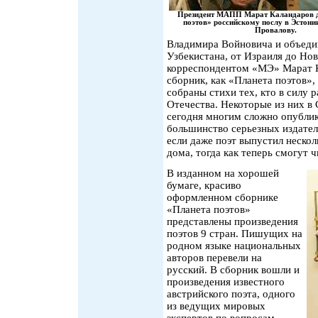
Президент МАПП Марат Каландаров д
поэтов» российскому послу в Эстони
Провалову.
Владимира Войновича и объедин
Узбекистана, от Израиля до Ново
корреспондентом «МЭ» Марат Ка
сборник, как «Планета поэтов»,
собраны стихи тех, кто в силу 
Отечества. Некоторые из них в
сегодня многим сложно опублико
большинство серьезных издател
если даже поэт выпустил несколь
дома, тогда как теперь смогут 
В изданном на хорошей
бумаге, красиво
оформленном сборнике
«Планета поэтов»
представлены произведения
поэтов 9 стран. Пишущих на
родном языке национальных
авторов перевели на
русский. В сборник вошли и
произведения известного
австрийского поэта, одного
из ведущих мировых
экспертов по вопросам