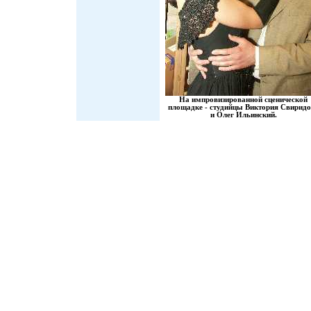
На импровизированной сценической
площадке - студийцы Виктория Свирид
и Олег Ильинский.