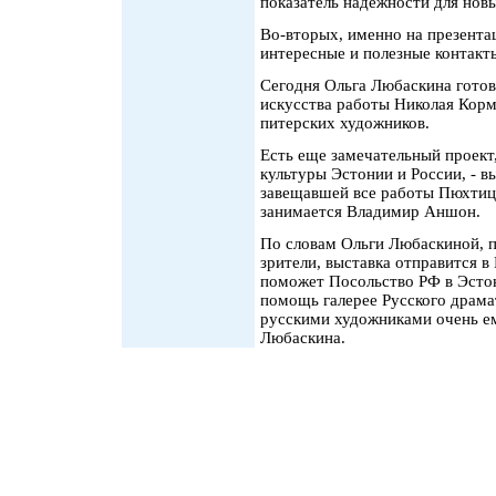
показатель надежности для нов
Во-вторых, именно на презента
интересные и полезные контакт
Сегодня Ольга Любаскина готов
искусства работы Николая Кор
питерских художников.
Есть еще замечательный проек
культуры Эстонии и России, - 
завещавшей все работы Пюхтиц
занимается Владимир Аншон.
По словам Ольги Любаскиной, п
зрители, выставка отправится в
поможет Посольство РФ в Эстон
помощь галерее Русского драмат
русскими художниками очень ем
Любаскина.