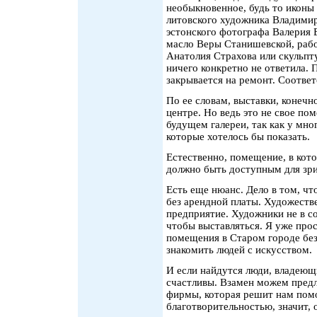
необыкновенное, будь то иконы
литовского художника Владимир
эстонского фотографа Валерия 
масло Веры Станишевской, рабо
Анатолия Страхова или скульп
ничего конкретно не ответила. П
закрывается на ремонт. Соответ
По ее словам, выставки, конечн
центре. Но ведь это не свое по
будущем галереи, так как у мно
которые хотелось бы показать.
Естественно, помещение, в кото
должно быть доступным для зри
Есть еще нюанс. Дело в том, что
без арендной платы. Художестве
предприятие. Художники не в со
чтобы выставляться. Я уже прос
помещения в Старом городе без
знакомить людей с искусством.
И если найдутся люди, владею
счастливы. Взамен можем предл
фирмы, которая решит нам помо
благотворительностью, значит, о