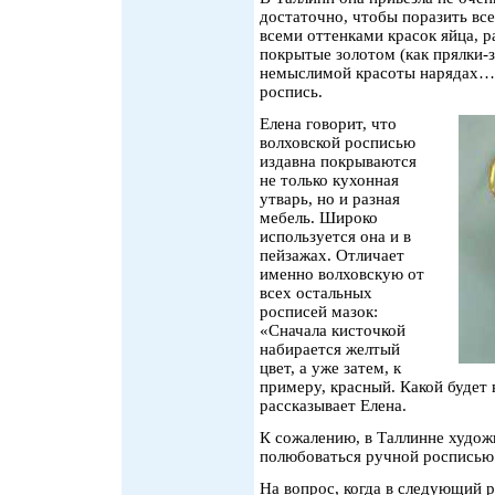
достаточно, чтобы поразить вс
всеми оттенками красок яйца, р
покрытые золотом (как прялки-
немыслимой красоты нарядах… В
роспись.
Елена говорит, что
волховской росписью
издавна покрываются
не только кухонная
утварь, но и разная
мебель. Широко
используется она и в
пейзажах. Отличает
именно волховскую от
всех остальных
росписей мазок:
«Сначала кисточкой
набирается желтый
цвет, а уже затем, к
примеру, красный. Какой будет 
рассказывает Елена.
К сожалению, в Таллинне худож
полюбоваться ручной росписью 
На вопрос, когда в следующий 