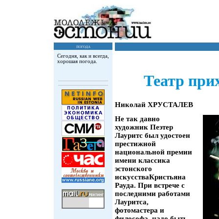
погода
Сегодня, как и всегда,
хорошая погода.
Театр при
Николай ХРУСТАЛЕВ
Не так давно
художник Пеэтер
Лауритс был удостоен
престижной
национальной премии
имени классика
эстонского
искусстваКристьяна
Рауда. При встрече с
последними работами
Лауритса,
фотомастера и
философа, надо быть