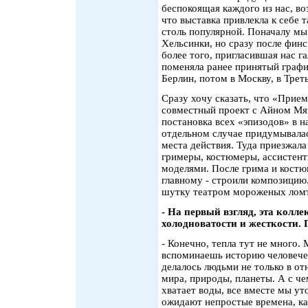
беспокоящая каждого из нас, во
что выставка привлекла к себе 
столь популярной. Поначалу мы 
Хельсинки, но сразу после финс
более того, пригласившая нас г
поменяла ранее принятый график
Берлин, потом в Москву, в Трет
Сразу хочу сказать, что «Прием
совместный проект с Айном Мяэ
постановка всех «эпизодов» в 
отдельном случае придумывалас
места действия. Туда приезжала
гримеры, костюмеры, ассистент
моделями. После грима и костю
главному - строили композицию.
шутку театром мороженых лом
- На первый взгляд, эта кол
холодноватости и жесткости. 
- Конечно, тепла тут не много.
вспоминаешь историю человечес
делалось людьми не только в о
мира, природы, планеты. А с ч
хватает воды, все вместе мы ут
ожидают непростые времена, ка