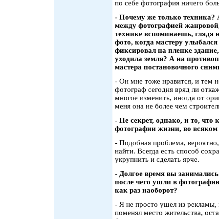
по себе фотография ничего бол
- Почему же только техника?
между фотографией жанровой,
технике вспоминаешь, глядя 
фото, когда мастеру улыбалс
фиксировал на пленке здание,
уходила земля? А на противо
мастера постановочного сним
- Он мне тоже нравится, и тем 
фотограф сегодня вряд ли откаж
многое изменить, иногда от ори
меня она не более чем строите
- Не секрет, однако, и то, ч
фотографии жизни, во всяком 
- Подобная проблема, вероятно,
найти. Всегда есть способ сохра
укрупнить и сделать ярче.
- Долгое время вы занималис
после чего ушли в фотографи
как раз наоборот?
- Я не просто ушел из рекламы,
поменял место жительства, оста