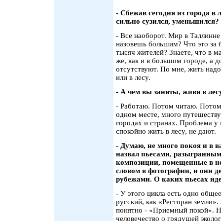
- Сбежав сегодня из города в 
сильно сузился, уменьшился?
- Все наоборот. Мир в Таллинне
назовешь большим? Что это за б
тысяч жителей? Знаете, что в м
же, как и в большом городе, а 
отсутствуют. По мне, жить над
или в лесу.
- А чем вы заняты, живя в лес
- Работаю. Потом читаю. Потом
одном месте, много путешеству
городах и странах. Проблема у
спокойно жить в лесу, не дают.
- Думаю, не много покоя и в 
назвал пьесами, разыгранным
композиции, помещенные в не
словом в фотографии, и они де
рубежами. О каких пьесах иде
- У этого цикла есть одно обще
русский, как «Ресторан земли».
понятно - «Приемный покой». Н
человечество о грядущей эколог