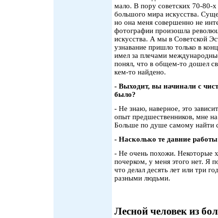
мало. В пору советских 70-80-
большого мира искусства. Суще
но она меня совершенно не инте
фотографии произошла революци
искусства. А мы в Советской Эс
узнавание пришло только в конц
имел за плечами международные
понял, что в общем-то дошел св
кем-то найдено.
- Выходит, вы начинали с чис
было?
- Не знаю, наверное, это зависи
опыт предшественников, мне на
Больше по душе самому найти 
- Насколько те давние работы 
- Не очень похожи. Некоторые 
почерком, у меня этого нет. Я 
что делал десять лет или три го
разными людьми.
Лесной человек из бо