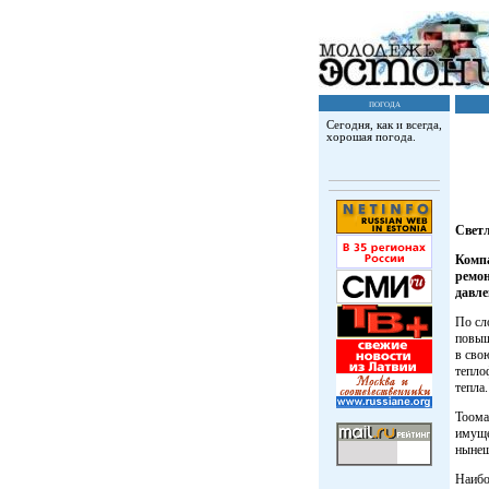
погода
Сегодня, как и всегда,
хорошая погода.
Свет
Компа
ремон
давле
По сл
повыш
в сво
тепло
тепла.
Тоома
имуще
нынеш
Наибо