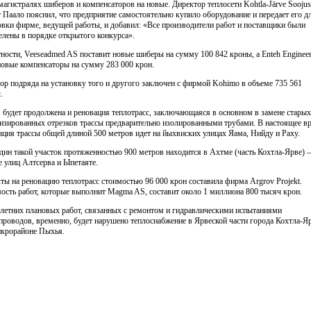
магистралях шиберов и компенсаторов на новые. Директор теплосети Kohtla-Järve Soojus
 Паало пояснил, что предприятие самостоятельно купило оборудование и передает его д
овки фирме, ведущей работы, и добавил: «Все производители работ и поставщики были
елены в порядке открытого конкурса».
тности, Veeseadmed AS поставит новые шиберы на сумму 100 842 кроны, а Enteh Engineer
новые компенсаторы на сумму 283 000 крон.
ор подряда на установку того и другого заключен с фирмой Kohimo в объеме 735 561
.
 будет продолжена и реновация теплотрасс, заключающаяся в основном в замене старых
изированных отрезков трассы предварительно изолированными трубами. В настоящее в
ация трассы общей длиной 500 метров идет на йыхвиских улицах Яама, Нийду и Раху.
дин такой участок протяженностью 900 метров находится в Ахтме (часть Кохтла-Ярве) –
е улиц Алтсерва и Ыпетаяте.
ты на реновацию теплотрасс стоимостью 96 000 крон составила фирма Argrov Projekt.
ость работ, которые выполнит Magma AS, составит около 1 миллиона 800 тысяч крон.
 летних плановых работ, связанных с ремонтом и гидравлическими испытаниями
проводов, временно, будет нарушено теплоснабжение в Ярвеской части города Кохтла-Я
икрорайоне Пыхья.