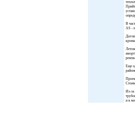
тепло
Прийт
устан
опред
В час
AS - 
Догов
кроны
Летом
аморт
ренов
Еще о
район
Проек
Стоим
Из-за
трубо
и в м