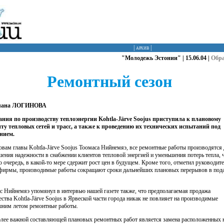
|
архив
|
"Молодежь Эстонии" | 15.06.04 |
Обр
Ремонтный сезон
лана ЛОГИНОВА
ния по производству теплоэнергии Kohtla-Järve Soojus приступила к плановому
ту тепловых сетей и трасс, а также к проведению их технических испытаний под
нием.
овам главы Kohtla-Järve Soojus Тоомаса Нийнемяэ, все ремонтные работы производятся
ения надежности в снабжении клиентов тепловой энергией и уменьшения потерь тепла, ч
ю очередь, в какой-то мере сдержит рост цен в будущем. Кроме того, отметил руководит
фирмы, производимые работы сокращают сроки дальнейших плановых перерывов в под
с Нийнемяэ упомянул в интервью нашей газете также, что предполагаемая продажа
ства Kohtla-Järve Soojus в Ярвеской части города никак не повлияет на производимые
ним летом ремонтные работы.
лее важной составляющей плановых ремонтных работ является замена расположенных 