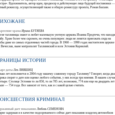
естра». Вдохновитель, автор идеи, продюсер и действующее лицо будущей постановки —
тный режиссер, осуществляющий также и общую режиссуру проекта, Роман Баскин.
РИХОЖАНЕ
кресение храма
Ирина БУТЯЕВА
гие таллиннцы знают и любят маленькую уютную церковь Иоанна Предтечи, что находи
йу. Храм более чем скромен, но очень популярен: люди не ленятся приезжать сюда на
бы даже из самых отдаленных частей города. В 1960 — 1990 годах настоятелем церкви
 Вячеслав, ныне митрополит Таллиннский и всея Эстонии Корнилий.
ТРАНИЦЫ ИСТОРИИ
ыре даты
Лев ЛИВШИЦ
ько лет исполняется в 2004 году нашему славному городу Таллинну? Говорят, когда два
рика спорят о дате или оценке любого события, у них всегда три мнения. В нашем случ
етыре. Столице Эстонии то ли 850, то ли 785 лет, возможно, 774 или еще на двадцать лет
ше — 754 года. Все зависит от того, как и с какой целью считать.
РОИСШЕСТВИЯ КРИМИНАЛ
ержанный дает показания
Любовь СЕМЕНОВА
рве задержан и в качестве подозреваемого сейчас дает показания владелец автомобиля