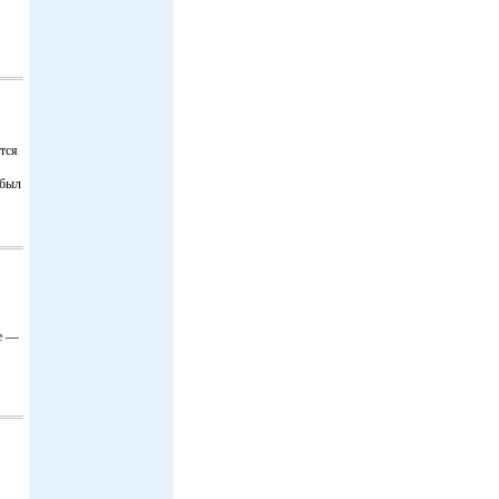
тся
 был
ае —