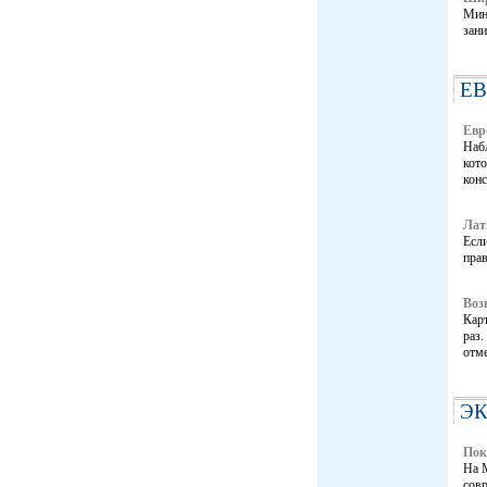
Мин
зани
Е
Евр
Наб
кото
конс
Лат
Если
пра
Воз
Кар
раз.
отм
Э
Пок
На 
сов