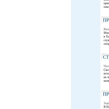
орк
опы
П
Вос
Мно
в Хи
служ
отец
С
Чет
Скол
исто
их ч
мень
П
Зад
В На