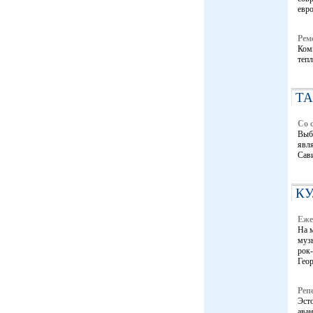
евр
Рем
Комп
тепл
Т
Со 
Выбо
явля
Сави
КУ
Еже
На 
музы
рок
Гео
Реп
Эст
аван