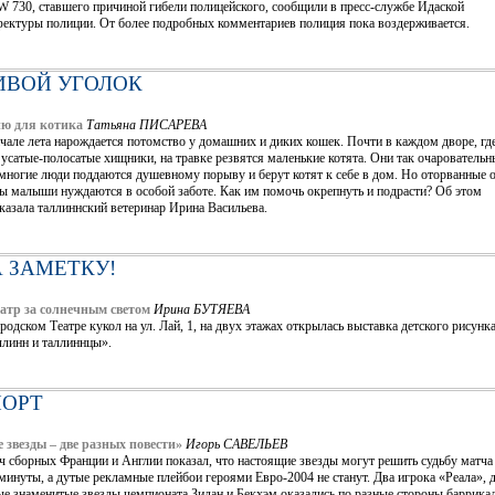
 730, ставшего причиной гибели полицейского, сообщили в пресс-службе Идаской
фектуры полиции. От более подробных комментариев полиция пока воздерживается.
ИВОЙ УГОЛОК
ю для котика
Татьяна ПИСАРЕВА
чале лета нарождается потомство у домашних и диких кошек. Почти в каждом дворе, гд
 усатые-полосатые хищники, на травке резвятся маленькие котята. Они так очаровательн
многие люди поддаются душевному порыву и берут котят к себе в дом. Но оторванные 
ы малыши нуждаются в особой заботе. Как им помочь окрепнуть и подрасти? Об этом
казала таллиннский ветеринар Ирина Васильева.
 ЗАМЕТКУ!
еатр за солнечным светом
Ирина БУТЯЕВА
родском Театре кукол на ул. Лай, 1, на двух этажах открылась выставка детского рисунк
ллинн и таллиннцы».
ПОРТ
е звезды – две разных повести»
Игорь САВЕЛЬЕВ
 сборных Франции и Англии показал, что настоящие звезды могут решить судьбу матча
минуты, а дутые рекламные плейбои героями Евро-2004 не станут. Два игрока «Реала», 
е знаменитые звезды чемпионата Зидан и Бекхэм оказались по разные стороны баррика