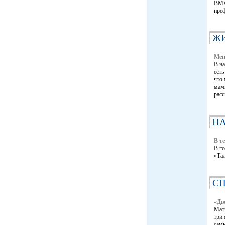
BMW
пре
Ж
Мен
В на
есть
что 
мам
расс
НА
В т
В го
«Та
С
«Дв
Матч
три 
самы