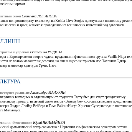
опейским нормам.
онтный сезон
Светлана ЛОГИНОВА
ания по производству теплоэнергии Kohtla-Järve Soojus приступила к плановому ремон
овых сетей и трасс, а также к проведению их технических испытаний под давлением.
АЛЛИНН
страхом и упреком
Екатерина РОДИНА
ры в Европарламент творят чудеса: преданными фанатами поп-группы Vanilla Ninja теп
ются не только малолетние девочки, но еще и лидер центристов мэр Таллинна Эдгар
саар и министр культуры Урмас Паэт.
ЛЬТУРА
вечернее распятие
Александра МАНУКЯН
минувших выходных в отдыхающем от студентов Тарту был дан старт грандиозному
кальному проекту: на летней сцене театра «Ванемуйне» состоялись первые представлен
-оперы Эндрю Ллойда Веббера и Тима Райса «Иисус Христос Суперзвезда» в постановке
рга Мальвиуса.
етиции «Репетиции»
Юрий ЯКИМАЙНЕН
онский драматический театр совместно с Нарвским симфоническим оркестром затеял
гардный проект по сценарию великого итальянца Феллини к его же фильму «Репетиция