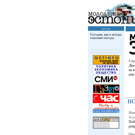
погода
Сегодня, как и всегда,
хорошая погода.
Евр
Два
на 
или
Н
Нов
Куp
Поб
реп
Шир