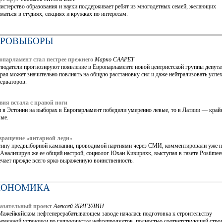
истерство образования и науки поддерживает ребят из многодетных семей, желающих
маться в студиях, секциях и кружках по интересам.
ВРОВЫБОРЫ
опарламент стал пестрее прежнего
Марко СААРЕТ
людатели прогнозируют появление в Европарламенте новой центристской группы депута
рая может значительно повлиять на общую расстановку сил и даже нейтрализовать успе
ерваторов.
вия встала с правой ноги
 в Эстонии на выборах в Европарламент победили умеренно левые, то в Латвии — край
вые.
вращение «янтарной леди»
тину предвыборной кампании, проводимой партиями через СМИ, комментировали уже н
 Анализируя же ее общий настрой, социолог Юхан Кивиряхк, выступая в газете Postimee
ечает прежде всего ярко выраженную воинственность.
КОНОМИКА
азательный проект
Алексей ЖИГУЛИН
Мажейкяйском нефтеперерабатывающем заводе началась подготовка к строительству
ременной установки по гидроочистке нефтепродуктов, полностью соответствующей стро