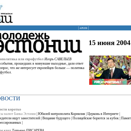
|
архив
|
15 июня 2004 
ополитика или еврофутбол
Игорь САВЕЛЬЕВ
 события, прошедших в минувшие выходные, дали ответ
вопрос, что же интересует европейцев больше — политика
 футбол.
ОВОСТИ
ости коротко
сы валют Банка Эстонии
| Юбилей митрополита Корнилия | Церковь в Интернете |
едители ищут заместителей | Вещание будущего | Полицейские борются за кубок | Памят
рессированных |
е круг
Татьяна ПИСАРЕВА