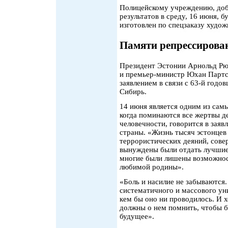
Полицейскому учреждению, доб
результатов в среду, 16 июня, 
изготовлен по спецзаказу худо
Памяти репрессиров
Президент Эстонии Арнольд Рю
и премьер-министр Юхан Партс
заявлением в связи с 63-й годо
Сибирь.
14 июня является одним из сам
когда поминаются все жертвы д
человечности, говорится в заяв
страны. «Жизнь тысяч эстонцев 
террористических деяний, сове
вынуждены были отдать лучшие
многие были лишены возможнос
любимой родины».
«Боль и насилие не забываются.
систематичного и массового ун
кем бы оно ни проводилось. И 
должны о нем помнить, чтобы б
будущее».