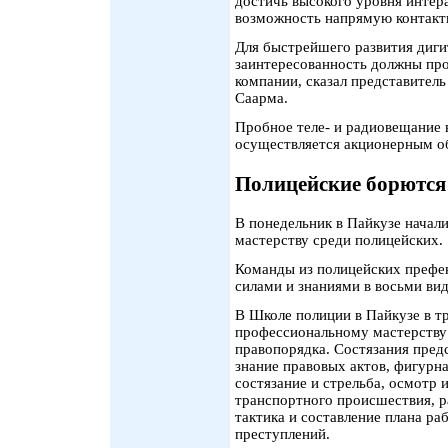
достичь высокого уровня интер
возможность напрямую контакт
Для быстрейшего развития диги
заинтересованность должны пр
компании, сказал представител
Саарма.
Пробное теле- и радиовещание 
осуществляется акционерным о
Полицейские борются 
В понедельник в Пайкузе начал
мастерству среди полицейских.
Команды из полицейских префе
силами и знаниями в восьми ви
В Школе полиции в Пайкузе в т
профессиональному мастерству
правопорядка. Состязания пред
знание правовых актов, фигурн
состязание и стрельба, осмотр
транспортного происшествия, 
тактика и составление плана р
преступлений.