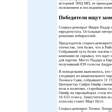
историей ЭПЦ МП, ее приходам
положением и последними ново
Победители ищут зам
Социал-демократ Ивари Падар п
евродепутата. Остальные пятер
решению избирателей.
Председатель социал-демократо
отечестве, тем более, что в Рий
Собравший чуть более тысячи г
кампании не скрывал, что идет
для партии. Место Падара в Евр
получивший 839 голосов Андре
В понедельник выяснилось, кто 
уходящих из национального пар
Тоомаса Сави, собравшего 11 19
Центристку Сийри Овийр смени
пола в политике, старейшина т
Овийр на евровыборах стала вт
16 633 голоса. Заместителем и
голосов) станет Март Нутт.
Социал-демократ Тоомас Хендр