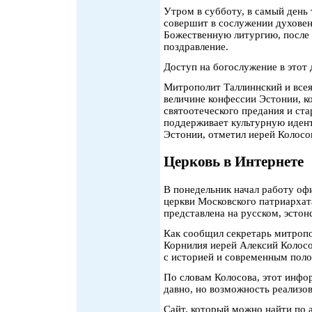
Утром в субботу, в самый день
совершит в сослужении духове
Божественную литургию, после 
поздравление.
Доступ на богослужение в этот
Митрополит Таллиннский и всея
величине конфессии Эстонии, к
святоотеческого предания и ст
поддерживает культурную идент
Эстонии, отметил иерей Колосо
Церковь в Интернете
В понедельник начал работу оф
церкви Московского патриарха
представлена на русском, эстон
Как сообщил секретарь митропо
Корнилия иерей Алексий Колосо
с историей и современным по
По словам Колосова, этот инф
давно, но возможность реализов
Сайт, который можно найти по 