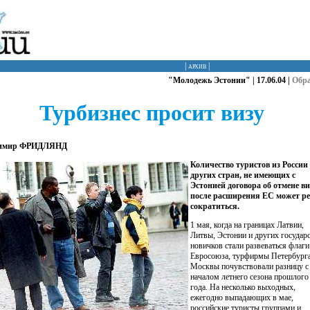
|
архив
|
"Молодежь Эстонии" | 17.06.04 |
Обр
Турбизнес просит визу
имир ФРИДЛЯНД
Количество туристов из России
других стран, не имеющих с
Эстонией договора об отмене ви
после расширения ЕС может ре
сократиться.
1 мая, когда на границах Латвии,
Литвы, Эстонии и других государс
новичков стали развеваться флаги
Евросоюза, турфирмы Петербурга
Москвы почувствовали разницу с
началом летнего сезона прошлого
года. На несколько выходных,
ежегодно выпадающих в мае,
российские туристы группами и