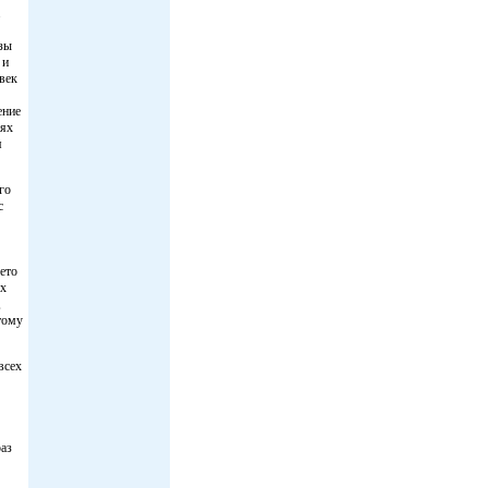
.
зы
 и
овек
ение
нях
я
го
с
ето
ых
,
тому
всех
раз