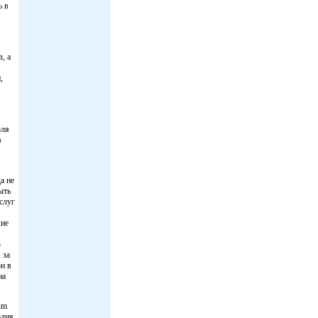
ь в
, а
,
оля
в
а не
ыть
слуг
кие
3
 за
он в
на
um
одня