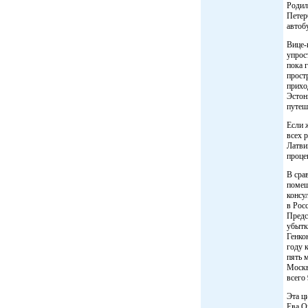
Родил
Петер
автоб
Вице-
упрос
пока 
прост
прихо
Эстон
путеш
Если 
всех 
Латви
проце
В сра
помеш
консу
в Рос
Предс
убытк
Генко
году 
пять 
Москв
всего
Эта ц
Ева О