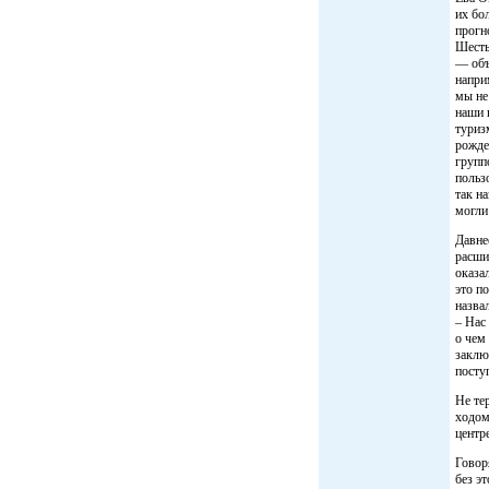
их бо
прогн
Шесть
— объ
напри
мы не
наши 
туриз
рожде
групп
польз
так н
могли
Давне
расши
оказа
это п
назва
– Нас
о чем
заклю
посту
Не те
ходом
центр
Говор
без э