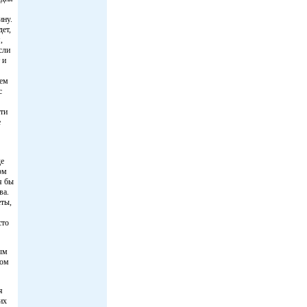
ину.
дет,
,
сли
 и
дем
с
ти
е
де
рм
я бы
ва.
ты,
сто
ным
мом
я
их