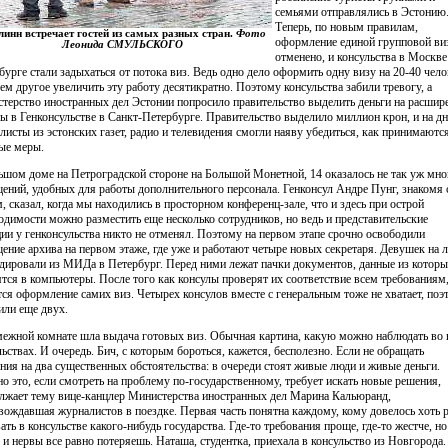
семьями отправлялись в Эстонию
Теперь, по новым правилам,
линн встречает гостей из самых разных стран.
Фото
оформление единой групповой ви
Леонида СМУЛЬСКОГО
отменено, и консульства в Москве
бурге стали задыхаться от потока виз. Ведь одно дело оформить одну визу на 20-40 чел
сем другое увеличить эту работу десятикратно. Поэтому консульства забили тревогу, а
терство иностранных дел Эстонии попросило правительство выделить деньги на расшир
ы в Генконсульстве в Санкт-Петербурге. Правительство выделило миллион крон, и на д
листы из эстонских газет, радио и телевидения смогли наяву убедиться, как принимаютс
ые меры.
ьшом доме на Петроградской стороне на Большой Монетной, 14 оказалось не так уж мно
ений, удобных для работы дополнительного персонала. Генконсул Андре Пунг, знакомя 
, сказал, когда мы находились в просторном конференц-зале, что и здесь при острой
одимости можно разместить еще несколько сотрудников, но ведь и представительские
ии у генконсульства никто не отменял. Поэтому на первом этапе срочно освободили
ение архива на первом этаже, где уже и работают четыре новых секретаря. Девушек на л
дировали из МИДа в Петербург. Перед ними лежат пачки документов, данные из котор
ятся в компьютеры. После того как консулы проверят их соответствие всем требованиям
тся оформление самих виз. Четырех консулов вместе с генеральным тоже не хватает, поэ
или еще двух.
межной комнате шла выдача готовых виз. Обычная картина, какую можно наблюдать во 
льствах. И очередь. Бич, с которым бороться, кажется, бесполезно. Если не обращать
ния на два существенных обстоятельства: в очереди стоят живые люди и живые деньги.
о это, если смотреть на проблему по-государственному, требует искать новые решения,
лжает тему вице-канцлер Министерства иностранных дел Марина Кальюранд,
вождавшая журналистов в поездке. Первая часть понятна каждому, кому довелось хоть 
ать в консульстве какого-нибудь государства. Где-то требования проще, где-то жестче, но
 и нервы все равно потеряешь. Наташа, студентка, приехала в консульство из Новгорода.