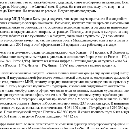
ась в Таллинне, там остались бабушка с дедушкой, к ним и собирается на каникулы. Ехат
бург из Новгорода – не ближний свет. В идеале бы в тот же день получить визу – и на
ус до Таллинна. Но пока это не реально. Неделю нужно подождать.
канцлер МИД Марина Кальюранд надеется, что скоро подача приглашений и ходатайств
тится с помощью электронной почты. Возможно, наступят лучшие времена с отменой виз
границы никто не отменял, да и с усилением террористических угроз даже на шенгенском
ранстве иногда усиливают контроль на границах. Поэтому, если реально смотреть на вещи
дится заботиться и о гуманизме, и о бюджете, связанном с туризмом. Для экономики
ии это особенно важно, так как, по данным отчета Международного совета по туризму и
ествиям, в 2004 году в этой сфере занято 2,8 процента всех работающих в мире.
же взять и смежные отрасли, то цифра окажется еще больше – 8,1 процента. В Эстонии д
работающих на туризм выглядит внушительно и составляет 5 процентов (в России – 1%, 
и –1% и Литве 1,9%). Впечатляет и такая цифра: в Эстонии доходы от туризма – это 5,4
нта (Россия –1,7%, Латвия – 1%, Литва – 1,9%) внутреннего валового продукта.
внительно небольшом бюджете Эстонии лишний миллион крон (а еще лучше евро) никогд
ает. И штурманами этой финансово-экономической операции по определению должны б
льства, считают в МИД, поэтому и предпринимают усилия по расширению консульских у
сии. К этому мидовцев подвигают и турфирмы, с которыми сотрудничают консульства.
тавители петербургских турфирм, что называется на пальцах, показали журналистам, ка
и принесут сложности с оформлением виз. Но прежде назовем сумму, заработанную
нсульством в Петербурге и отделом при посольстве в Москве на оформлении виз. В 200
консульские отделы в Питере и Москве получили около 23,4 миллиона крон. В нынешнем
месяцев эта сумма составила соответственно 4 931 150 крон в Петербурге и 4 216 380 кр
е. Плюс консульский отдел в Пскове – 628 980 крон. И если в прошлом году была выда
 96 531 виза, то на долю России приходится 74 412 виз.
ифра могла быть больше, утверждают генеральный директор петербургской турфирмы L
здоева и ее коллега Марина Никифорова из фирмы LenSey. И тут же добавляют, что сег