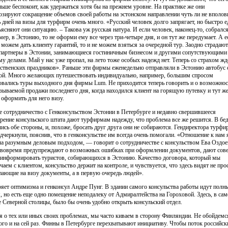
льше беспокоит, как удержаться хотя бы на прежнем уровне. На практике же они
озируют сокращение объемов своей работы на эстонском направлении чуть ли не вполов
 дней на визы для турфирм очень много. «Русский человек долго запрягает, но быстро е
ясняют они ситуацию. – Такова уж русская натура. И если человек, наконец-то, собрался
мер, в Эстонию, то не оформи ему все через три-четыре дня, и он тут же передумает. А е
 можем дать клиенту гарантий, то и не можем взяться за очередной тур. Заодно страдают
партнеры в Эстонии, занимающиеся гостиничным бизнесом и другими сопутствующими
му делами. Май у нас уже пропал, на лето тоже особых надежд нет. Теперь со страхом ж
ственских праздников». Раньше эти фирмы еженедельно отправляли в Эстонию автобус 
ой. Много желающих путешествовать индивидуально, например, большим спросом
овались туры выходного дня фирмы Lum. Не приходится теперь говорить и о возможнос
азываемой продажи последнего дня, когда находился клиент на горящую путевку и тут ж
 оформить для него визу.
е сотрудничество с Генконсульством Эстонии в Петербурге и недавно свершившееся
рение консульского штата дают турфирмам надежду, что проблема все же решится. В бе
лись обе стороны, и, похоже, бросать друг друга они не собираются. Гендиректора турфи
одчеркнули, пояснив, что в генконсульстве им всегда очень помогали. «Отношение к нам 
ла разумным деловым подходом, — говорит о сотрудничестве с консульством Ева Оздое
 вовремя предупреждают о возможных ошибках при оформлении документов, дают сове
 информировать туристов, собирающихся в Эстонию. Качество договора, который мы
чаем с клиентом, консульство держит на контроле, и чувствуется, что здесь видят не про
пающие на визу документы, а в первую очередь людей».
ряет оптимизма и генконсул Андре Пунг. В здании самого консульства работы идут пол
, но есть еще одно помещение неподалеку от Адмиралтейства на Гороховой. Здесь, в са
е Северной столицы, было бы очень удобно открыть консульский отдел.
я о тех или иных своих проблемах, мы часто киваем в сторону Финляндии. Не обойдемс
того и на сей раз. Финны в Петербурге перехватывают инициативу. Чтобы поток российск