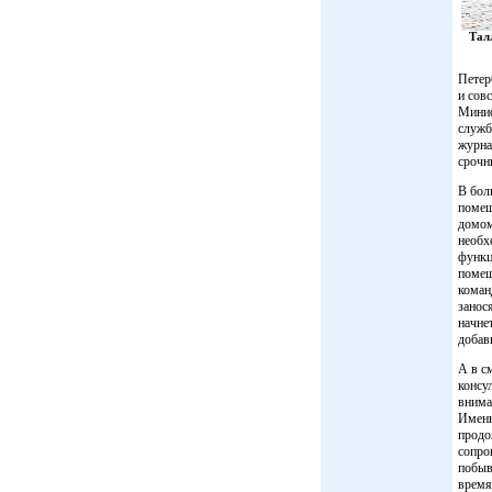
Тал
Петер
и сов
Минис
служб
журна
срочн
В бол
помещ
домом
необх
функц
помещ
коман
занос
начне
добав
А в с
консу
внима
Именн
продо
сопро
побыв
время