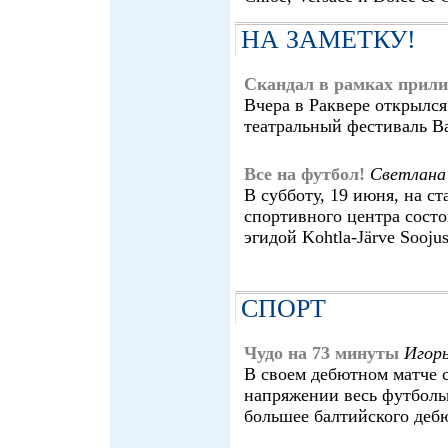
НА ЗАМЕТКУ!
Скандал в рамках прил
Вчера в Раквере открылс
театральный фестиваль Ba
Все на футбол!
Светлан
В субботу, 19 июня, на с
спортивного центра сост
эгидой Kohtla-Järve Sooju
СПОРТ
Чудо на 73 минуты
Игор
В своем дебютном матче 
напряжении весь футболь
большее балтийского дебю