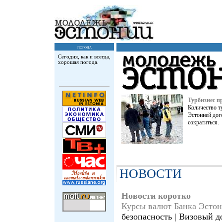
погода
Сегодня, как и всегда,
хорошая погода.
Турбизнес п
Количество т
Эстонией дог
сократиться.
НОВОСТИ
Новости коротко
Куpсы валют Банка Эсто
безопасность | Визовый д