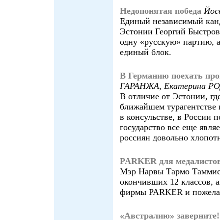
Недопонятая победа
Йос
Единый независимый канд
Эстонии Георгий Быстров
одну «русскую» партию, 
единый блок.
В Германию поехать про
ГАРАНЖА, Екатерина Р
В отличие от Эстонии, гд
ближайшем турагентстве и
в консульстве, в России 
государство все еще явля
россиян довольно хлопот
PARKER для медалисто
Мэр Нарвы Тармо Таммист
окончивших 12 классов, 
фирмы PARKER и пожелал
«Австралию» заверните!