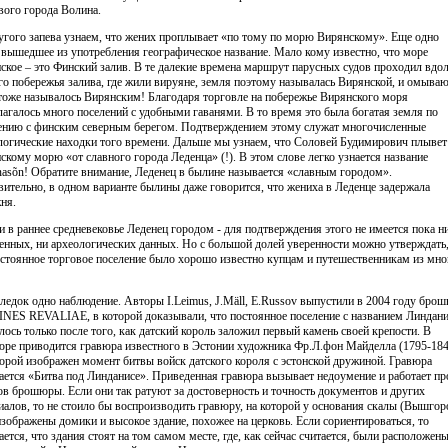
вого города Волина.
угого запева узнаем, что жених проплывает «по тому по морю Вирянскому». Еще одно
 вышедшее из употребления географическое название. Мало кому известно, что море
ское – это Финский залив. В те далекие времена маршрут парусных судов проходил вдо
о побережья залива, где жили вируяне, земля поэтому называлась Вирянской, и омыва
тоже называлось Вирянским! Благодаря торговле на побережье Вирянского моря
лагалось много поселений с удобными гаванями. В то время это была богатая земля по
ению с финским северным берегом. Подтверждением этому служат многочисленные
логические находки того времени. Дальше мы узнаем, что Соловей Будимирович плывет
скому морю «от славного города Леденца» (!). В этом слове легко узнается название
nasõn! Обратите внимание, Леденец в былине называется «славным городом».
вительно, в одном варианте былины даже говорится, что жениха в Леденце задержала
ня.
и в раннее средневековье Леденец городом - для подтверждения этого не имеется пока н
енных, ни археологических данных. Но с большой долей уверенности можно утверждать,
остоянное торговое поселение было хорошо известно купцам и путешественникам из мно
ледок одно наблюдение. Авторы I.Leimus, J.Mäll, E.Russov выпустили в 2004 году бро
NES REVALIAE, в которой доказывали, что постоянное поселение с названием Линдани
лось только после того, как датский король заложил первый камень своей крепости. В
ре приводится гравюра известного в Эстонии художника Фр.Л.фон Майделла (1795-184
торой изображен момент битвы войск датского короля с эстонской дружиной. Гравюра
ается «Битва под Линданисе». Приведенная гравюра вызывает недоумение и работает пр
ов брошюры. Если они так ратуют за достоверность и точность документов и других
иалов, то не стоило бы воспроизводить гравюру, на которой у основания скалы (Вышгор
изображены домики и высокое здание, похожее на церковь. Если сориентироваться, то
ается, что здания стоят на том самом месте, где, как сейчас считается, были расположен