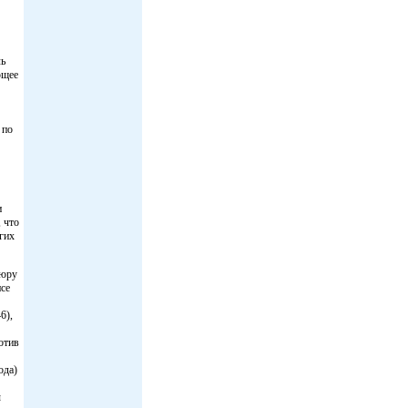
ль
ющее
 по
и
 что
гих
шюру
се
6),
отив
ода)
ы