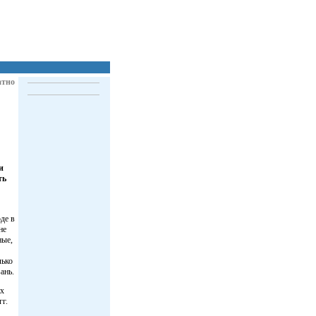
атно
и
ть
де в
не
ные,
лько
ань.
их
гг.