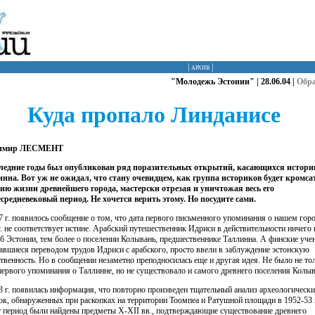
|
архив
|
"Молодежь Эстонии" | 28.06.04 |
Обр
Куда пропало Линданисе
имир ЛЕСМЕНТ
ледние годы был опубликован ряд поразительных открытий, касающихся истори
нна. Вот уж не ожидал, что стану очевидцем, как группа историков будет кромса
ию жизни древнейшего города, мастерски отрезая и уничтожая весь его
средневековый период. Не хочется верить этому. Но посудите сами.
7 г. появилось сообщение о том, что дата первого письменного упоминания о нашем горо
г. не соответствует истине. Арабский путешественник Идриси в действительности ничего 
об Эстонии, тем более о поселении Колывань, предшественнике Таллинна. А финские уче
авшиеся переводом трудов Идриси с арабского, просто ввели в заблуждение эстонскую
твенность. Но в сообщении незаметно преподносилась еще и другая идея. Не было не то
первого упоминания о Таллинне, но не существовало и самого древнего поселения Колыв
3 г. появилась информация, что повторно произведен тщательный анализ археологическ
ок, обнаруженных при раскопках на территории Тоомпеа и Ратушной площади в 1952-53 
т период были найдены предметы X-XII вв., подтверждающие существование древнего