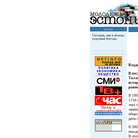
погода
Сегодня, как и всегда,
хорошая погода.
Влад
В пос
Талли
истор
ранне
В 199
1154 
знал 
заним
общес
даты 
В 200
наход
В это