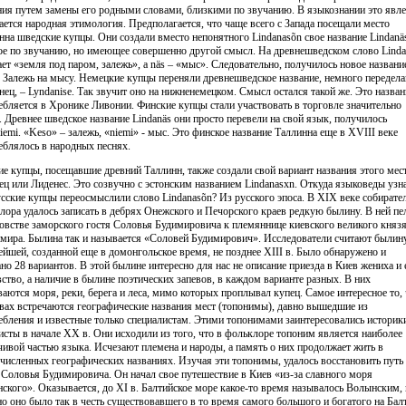
ния путем замены его родными словами, близкими по звучанию. В языкознании это явл
ается народная этимология. Предполагается, что чаще всего с Запада посещали место
нна шведские купцы. Они создали вместо непонятного Lindanasõn свое название Lindanä
ое по звучанию, но имеющее совершенно другой смысл. На древнешведском слово Linda
ает «земля под паром, залежь», а näs – «мыс». Следовательно, получилось новое названи
: Залежь на мысу. Немецкие купцы переняли древнешведское название, немного передела
онец, – Lyndanise. Так звучит оно на нижненемецком. Смысл остался такой же. Это назван
ебляется в Хронике Ливонии. Финские купцы стали участвовать в торговле значительно
. Древнее шведское название Lindanäs они просто перевели на свой язык, получилось
iemi. «Keso» – залежь, «niemi» - мыс. Это финское название Таллинна еще в XVIII веке
еблялось в народных песнях.
ие купцы, посещавшие древний Таллинн, также создали свой вариант названия этого мест
ец или Лиденес. Это созвучно с эстонским названием Lindanasхn. Откуда языковеды узн
усские купцы переосмыслили слово Lindanasõn? Из русского эпоса. В XIX веке собирате
лора удалось записать в дебрях Онежского и Печорского краев редкую былину. В ней пе
товстве заморского гостя Соловья Будимировича к племяннице киевского великого княз
мира. Былина так и называется «Соловей Будимирович». Исследователи считают былин
ейшей, созданной еще в домонгольское время, не позднее XIII в. Было обнаружено и
ано 28 вариантов. В этой былине интересно для нас не описание приезда в Киев жениха и 
вство, а наличие в былине поэтических запевов, в каждом варианте разных. В них
ваются моря, реки, берега и леса, мимо которых проплывал купец. Самое интересное то,
евах встречаются географические названия мест (топонимы), давно вышедшие из
ебления и известные только специалистам. Этими топонимами заинтересовались историк
исты в начале XX в. Они исходили из того, что в фольклоре топоним является наиболее
чивой частью языка. Исчезают племена и народы, а память о них продолжает жить в
численных географических названиях. Изучая эти топонимы, удалось восстановить путь
 Соловья Будимировича. Он начал свое путешествие в Киев «из-за славного моря
ского». Оказывается, до XI в. Балтийское море какое-то время называлось Волынским, 
но оно было так в честь существовавшего в то время самого большого и богатого на Бал