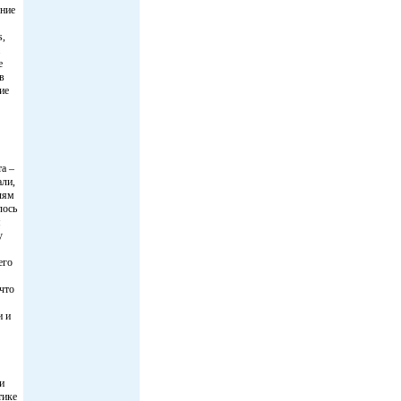
ение
s,
е
в
ие
а –
али,
лям
лось
я
у
его
 что
и и
и
тике