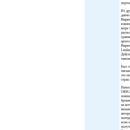
порто
Из др
давно
Вирян
южног
море 
распо
сравн
архео
Вирян
Linda
Дейст
тамож
Был л
письм
это п
стран.
Напос
ORIGI
появи
брошю
на ко
назыв
автор
матер
ясно 
получ