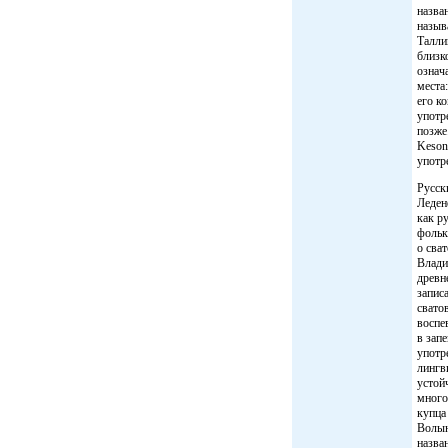
назва
назыв
Талли
близк
означ
места
его к
употр
позже
Keson
употр
Русск
Леден
как р
фольк
о сва
Влади
древн
запис
свато
воспе
в зап
употр
лингв
устой
много
купца
Волын
назва