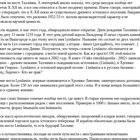
ения на месте Таллинна. А повторный анализ показал, что среди находок вообще нет
етов X-XII вв. и все они относятся к более позднему времени. Иначе говоря, повторный
з утверждает, что в X-XII веках не существовало древнего эстонского поселения Линдани
 было отмечено, что раскопки 1952-53 гг. носили пропагандистский характер и не
тавляли научной ценности.
сем недавно, в мае этого года, обнародовали новое открытие. Днем рождения Таллинна 
ть дату 15 июня 1219 года. В этот день датский король Вальдемар II начал строить каме
сть на Вышгороде и дал этому месту имя Lyndanise. Название это состоит из двух частей
 часть Lyn означает город или городище, а вторая - danise (догадайтесь, что означает...)
вает на датчан или Данию. Получается, что теперь словом Lyndanise обозначается не
ское поселение с городищем, а место новой крепости. Как все просто! Об этой новости
венность еще ничего не знала в 2002 году. В книге «Väike entsüklopeedia - 2002» написа
anise – древнее название Таллинна в скандинавских источниках (Lindanäs), в Хронике
ии Генриха - Lyndanise, в эстонской народной поэзии - Lindanisa и в русских былинах -
ец, Лиденес». Кто же прав?
ние места Lyndanise, впервые появившееся в Хронике Ливонии, заинтересовало дотошн
ведов. Более 150 лет они занимались разгадкой этого слова. И в конце концов большинс
о к единому мнению.
ское слово linnaase означает вообще место, где живут. В старые времена оно подразумев
ище с расположенным рядом с ним поселением. Примерно в 1000 г. linnaase имело, по в
ности, форму litnanasõn или lindanasõn.
ся масса археологических находок, обнаруженных захоронений и кладов монет, говоря
ивленной торговле вдоль эстонского побережья. И корабли обязательно должны были
ить место Lindanasõn, то есть будущий Таллинн.
 и путешественники, посещая на своем пути места с иностранными непонятными
ниями, переделывали их, чтобы легче было произносить. Происходило переосмысление