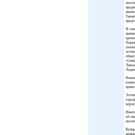
посел
предм
анали
Также
предс
И сов
приня
крепо
Первая
указы
эстон
общест
«Lind
Ливон
Леден
Назва
языко
пришл
Эстон
город
вероят
Имеет
об ож
посет
Купцы
назва