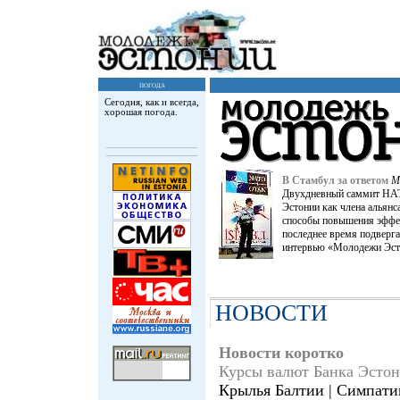
погода
Сегодня, как и всегда,
хорошая погода.
В Стамбул за ответом
М
Двухдневный саммит НАТ
Эстонии как члена альянса
способы повышения эффек
последнее время подверга
интервью «Молодежи Эст
НОВОСТИ
Новости коротко
Куpсы валют Банка Эсто
Крылья Балтии | Симпати