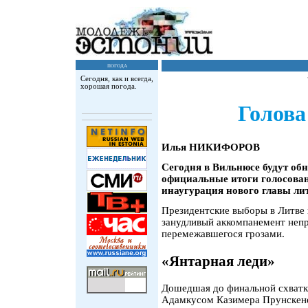
погода
Сегодня, как и всегда,
хорошая погода.
Голова
Илья НИКИФОРОВ
Сегодня в Вильнюсе будут об
официальные итоги голосован
инаугурация нового главы лит
Президентские выборы в Литве 
занудливый аккомпанемент неп
перемежавшегося грозами.
«Янтарная леди»
Дошедшая до финальной схватки
Адамкусом Казимера Прунскене 