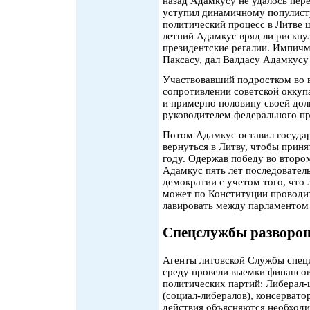
назад Адамкусу не удалось пере
уступил динамичному популисту
политический процесс в Литве 
летний Адамкус вряд ли рискнул
президентские регалии. Импич
Паксасу, дал Валдасу Адамкусу
Участвовавший подростком во 
сопротивлении советской окку
и примерно половину своей дол
руководителем федерального п
Потом Адамкус оставил госуда
вернуться в Литву, чтобы приня
году. Одержав победу во втором
Адамкус пять лет последователь
демократии с учетом того, что 
может по Конституции проводи
лавировать между парламентом 
Спецслужбы разворо
Агенты литовской Службы специ
среду провели выемки финансов
политических партий: Либерал-
(социал-либералов), консервато
действия объясняются необходи