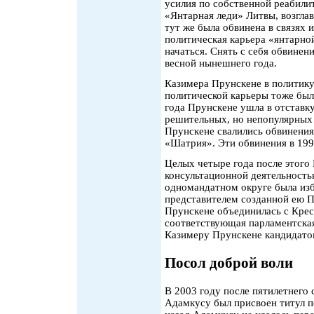
усилия по собственной реабили
«Янтарная леди» Литвы, возглав
тут же была обвинена в связях 
политическая карьера «янтарной
начаться. Снять с себя обвинен
весной нынешнего года.
Казимера Прунскене в политику
политической карьеры тоже был
года Прунскене ушла в отставку
решительных, но непопулярных
Прунскене свалились обвинения
«Шатрия». Эти обвинения в 199
Целых четыре года после этого
консультационной деятельность
одномандатном округе была изб
представителем созданной ею 
Прунскене объединилась с Крес
соответствующая парламентская
Казимеру Прунскене кандидато
Посол доброй воли
В 2003 году после пятилетнего
Адамкусу был присвоен титул 