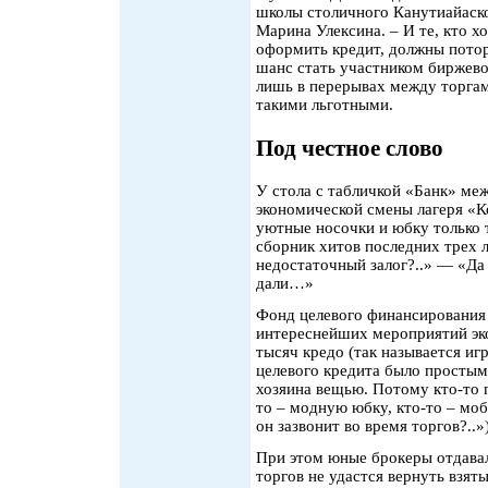
школы столичного Канутиайаск
Марина Улексина. – И те, кто х
оформить кредит, должны потор
шанс стать участником биржево
лишь в перерывах между торгами
такими льготными.
Под честное слово
У стола с табличкой «Банк» ме
экономической смены лагеря «К
уютные носочки и юбку только 
сборник хитов последних трех 
недостаточный залог?..» — «Да
дали…»
Фонд целевого финансирования 
интереснейших мероприятий эк
тысяч кредо (так называется и
целевого кредита было простым
хозяина вещью. Потому кто-то 
то – модную юбку, кто-то – мо
он зазвонит во время торгов?..»)
При этом юные брокеры отдавали
торгов не удастся вернуть взят