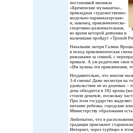
постановкой мюзикла
«Бременские музыканты»,
прикладная «художественно-
модельно-парикмахерская»
и, наконец, приключенческо-
спортивно-развлекательная,
З
во время которой девчонки и
мальчишки пройдут «Тропой Рэ
Начальник лагеря Галина Яроцка
в поход приключенческая смена
рюкзаками за спиной, с перепр
привале. А уж родителям свои 
«Им нужны эти приключения, эт
Неудивительно, что многие мал
3-4 смены! Даже несмотря на то
удовольствие не из дешевых –
день обходится в 182 кроны (м
стоили дешевле, поскольку част
При этом государство выделяет 
питание ребенка, городские вла
Министерству образования ест
Любопытно, что в расположенны
традиции приезжают старшеклас
Интернет, через турбюро в это