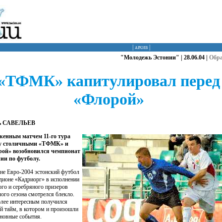
|
архив
|
"Молодежь Эстонии" | 28.06.04 |
Обр
«ТФМК» капитулировал перед
«Флорой»
ь САВЕЛЬЕВ
енным матчем 11-го тура
у столичными «ТФМК» и
рой» возобновился чемпионат
ии по футболу.
не Евро-2004 эстонский футбол
адионе «Кадриорг» в исполнении
ого и серебряного призеров
ого сезона смотрелся блекло.
лее интересным получился
й тайм, в котором и произошли
сновные события.