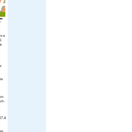
ии
а
яч в
й
ав
ас
ла
се-
хет-
67-й
ти