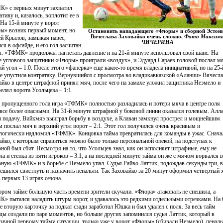
» с первых минут захватил
тиву и, казалось, воплотит ее в
 На 15-й минуте у ворот
ы» возник первый момент, но
Остановить нападающего «Флоры» и сборной Эстон
Вячеслава Заховайко очень сложно.
Фото Максим
й Крылов, замыкая навес,
ЧИЧЕРИНА
ся в офсайде, и его гол засчитан
л. «ТФМК» продолжал нагнетать давление и на 21-й минуте использовал свой шанс. На
е углового защитники «Флоры» проиграли «воздух», и Эдуард Сараев головой послал м
ий угол – 1:0. После этого «фанерка» еще какое-то время владела инициативой, но на 25-
е упустила контратаку. Вернувшийся с просмотра во владикавказской «Алании» Вячесл
айко в центре штрафной принял мяч, после чего на замахе уложил защитника Неэмело и
релял ворота Усольцева – 1:1.
 пропущенного гола игра «ТФМК» полностью разладилась и потери мяча в центре поля
 все более опасными. На 31-й минуте штрафной у боковой линии оказался голевым. Алл
л подачу, Вийкмяэ выиграл борьбу в воздухе, а Клаван замкнул прострел и мощнейшим
м послал мяч в верхний угол ворот – 2:1. Этот гол получился очень красивым и
логически надломил «ТФМК». Концовка тайма превратилась для команды в ужас. Снача
айко, с которым справиться можно было только персональной опекой, на подступах к
ной был сбит. Несмотря на то, что Усольцев знал, как он исполняет штрафные, ему не
ла и стенка из пяти игроков – 3:1, а на последней минуте тайма он же с мячом ворвался в
ную «ТФМК» и в борьбе с Неэмело упал. Судья Райво Латтик, подождав секунды три, в
решился свистнуть и назначить пенальти. Так Заховайко за 20 минут оформил четвертый 
в первых 13 играх сезона.
ором тайме большую часть времени зрители скучали. «Флора» атаковать не спешила, а
» пытался наладить штурм ворот, и удавалось это редкими отдельными отрезками. На 
е вторую карточку за подкат сзади заработал Юшка и был удален с поля. За весь тайм
ды создали по паре моментов, но больше других запомнился судья Латтик, который в
гичной первому тайму ситуации, только уже у ворот «Флоры» (сбивали Неэмело), пеналь