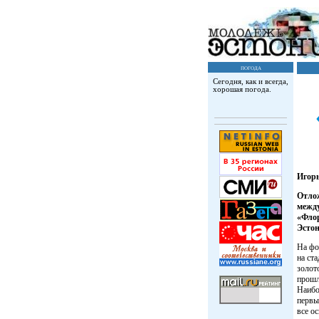
погода
Сегодня, как и всегда,
хорошая погода.
Игор
Отлож
межд
«Фло
Эстон
На фо
на ст
золот
прошл
Наибо
первы
все о