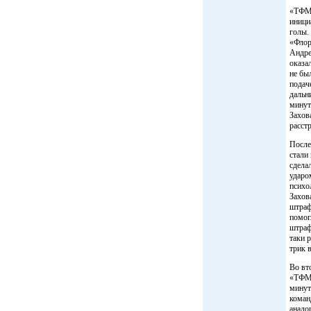
«ТФМК
инициа
голы.
«Флор
Андре
оказал
не бы
подач
дальн
минут
Захов
расст
После
стали
сдела
ударо
психо
Захов
штраф
помог
штраф
таки 
трик 
Во вт
«ТФМК
минут
коман
анало