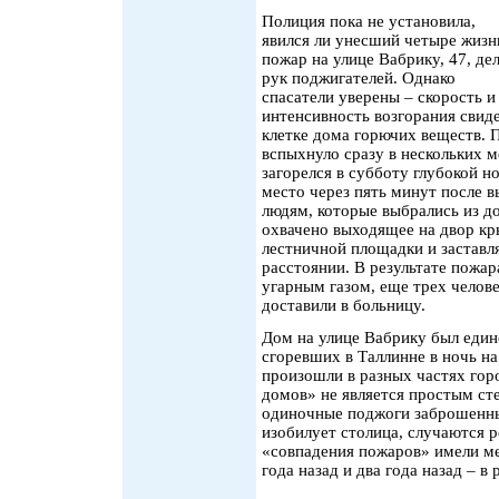
Полиция пока не установила,
явился ли унесший четыре жизн
пожар на улице Вабрику, 47, де
рук поджигателей. Однако
спасатели уверены – скорость и
интенсивность возгорания свид
клетке дома горючих веществ. П
вспыхнуло сразу в нескольких 
загорелся в субботу глубокой 
место через пять минут после в
людям, которые выбрались из д
охвачено выходящее на двор кр
лестничной площадки и заставл
расстоянии. В результате пожар
угарным газом, еще трех челов
доставили в больницу.
Дом на улице Вабрику был еди
сгоревших в Таллинне в ночь на
произошли в разных частях горо
домов» не является простым ст
одиночные поджоги заброшенны
изобилует столица, случаются 
«совпадения пожаров» имели ме
года назад и два года назад – в