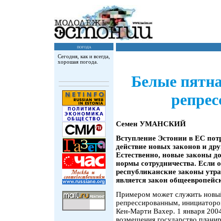
погода
Сегодня, как и всегда,
хорошая погода.
Белые пятна
репре
Семен УМАНСКИЙ
Вступление Эстонии в ЕС потр
действие новых законов и дру
Естественно, новые законы 
нормы сотрудничества. Если о
республиканские законы утра
является закон общеевропейск
Примером может служить новый
репрессированным, инициаторо
Кен-Марти Вахер. 1 января 2004
возмещения государство планиру