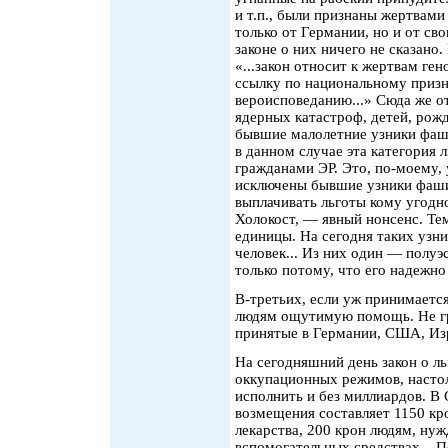
и т.п., были признаны жертвами
только от Германии, но и от св
законе о них ничего не сказано
«...закон относит к жертвам ге
ссылку по национальному приз
вероисповеданию...» Сюда же о
ядерных катастроф, детей, рожд
бывшие малолетние узники фаши
в данном случае эта категория 
гражданами ЭР. Это, по-моему, 
исключены бывшие узники фашиз
выплачивать льготы кому угодн
Холокост, — явный нонсенс. Тем
единицы. На сегодня таких узни
человек... Из них один — полуэ
только потому, что его надежно
В-третьих, если уж принимается
людям ощутимую помощь. Не гр
принятые в Германии, США, Изр
На сегодняшний день закон о л
оккупационных режимов, настоль
исполнить и без миллиардов. 
возмещения составляет 1150 кр
лекарства, 200 крон людям, н
вспомогательных средствах... 