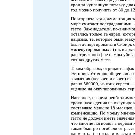
крон за купленную путевку для 
год можно получить от 80 до 12
Повторюсь: вся документация за
мире считают пострадавшими, 
гетто. Законодатели, по-видимо
остались только те евреи, кото
нацизма, те, которые были эвак
были депортированы в Сибирь с
«экзекутированных» (так в арх
расстрелянных) не немцы убивал
сотнях других мест.
Таким образом, отрицается факт
Эстонии. Уточню: общее число 
заявления (неевреи и евреи) в
равно 560000, из коих евреев —
уцелело на оккупированных тер
Наверное, назрела необходимос
сроки нахождения на оккупиров
составляло меньше 18 месяцев, 
компенсацию. По моему мнению,
гетто не должен иметь значения
что многие погибают в первом 
также быстро погибали от расст
насмерть, от голода и массы д