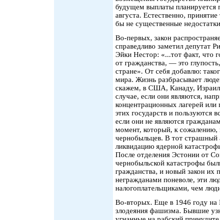
будущем выплаты планируется п
августа. Естественно, принятие 
бы не существенные недостатки.
Во-первых, закон распространяе
справедливо заметил депутат Р
Эйки Нестор: «...тот факт, что
от гражданства, — это глупость
стране». От себя добавлю: тако
мира. Жизнь разбрасывает люде
скажем, в США, Канаду, Израил
случае, если они являются, на
концентрационных лагерей или 
этих государств и пользуются
если они не являются гражданам
момент, который, к сожалению, 
чернобыльцев. В тот страшный 
ликвидацию ядерной катастрофы
После отделения Эстонии от Со
чернобыльской катастрофы были
гражданства, и новый закон их 
негражданами поневоле, эти лю
налогоплательщиками, чем люди
Во-вторых. Еще в 1946 году на
злодеяния фашизма. Бывшие узн
угнанные на рабский принудите