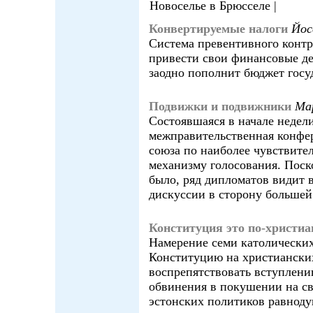
Новоселье в Брюсселе |
Конвертируемые налоги
Йос
Система превентивного контр
привести свои финансовые дел
заодно пополнит бюджет госу
Подвижки и подвижники
Ма
Состоявшаяся в начале недел
межправительственная конфе
союза по наиболее чувствит
механизму голосования. Поск
было, ряд дипломатов видит 
дискуссии в сторону большей
Конституция это по-христиа
Намерение семи католических
Конституцию на христианских
воспрепятствовать вступлени
обвинения в покушении на св
эстонских политиков равнод