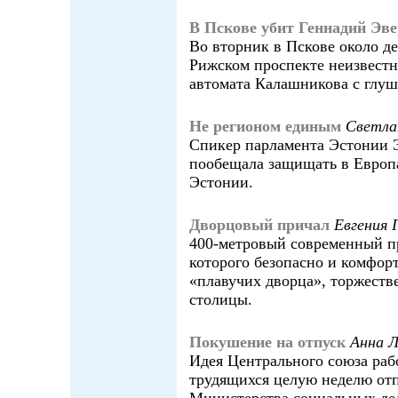
В Пскове убит Геннадий Эве
Во вторник в Пскове около де
Рижском проспекте неизвестн
автомата Калашникова с глуш
Не регионом единым
Светл
Спикер парламента Эстонии 
пообещала защищать в Европ
Эстонии.
Дворцовый причал
Евгения
400-метровый современный пр
которого безопасно и комфорт
«плавучих дворца», торжеств
столицы.
Покушение на отпуск
Анна
Идея Центрального союза раб
трудящихся целую неделю отп
Министерства социальных дел