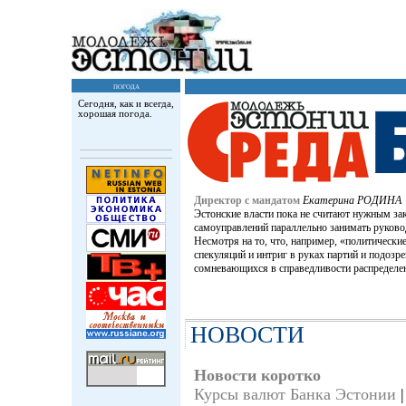
погода
Сегодня, как и всегда,
хорошая погода.
Директор с мандатом
Екатерина РОДИНА
Эстонские власти пока не считают нужным за
самоуправлений параллельно занимать руков
Несмотря на то, что, например, «политически
спекуляций и интриг в руках партий и подозр
сомневающихся в справедливости распределе
НОВОСТИ
Новости коротко
Куpсы валют Банка Эстонии
|