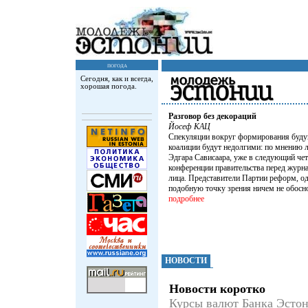
погода
Сегодня, как и всегда,
хорошая погода.
Разговор без декораций
Йосеф КАЦ
Спекуляции вокруг формирования буд
коалиции будут недолгими: по мнению 
Эдгара Сависаара, уже в следующий чет
конференции правительства перед журн
лица. Представители Партии реформ, од
подобную точку зрения ничем не обосн
подробнее
НОВОСТИ
Новости коротко
Куpсы валют Банка Эсто