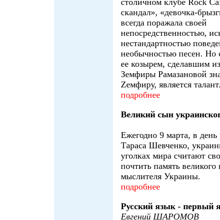
столичном клубе Rock Caf
скандал», «девочка-брыз
всегда поражала своей
непосредственностью, ис
нестандартностью поведе
необычностью песен. Но
ее козырем, сделавшим и
Земфиры Рамазановой зн
Zемфиру, является талант
подробнее
Великий сын украинског
Ежегодно 9 марта, в день
Тараса Шевченко, украин
уголках мира считают св
почтить память великого 
мыслителя Украины.
подробнее
Русский язык - первый 
Евгений ШАРОМОВ