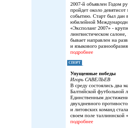
2007-й объявлен Годом ру
пройдет около девятисот
событию. Старт был дан в
юбилейной Международно
«Эксполанг 2007» - круп
лингвистическом салоне,
бывает направлен на раз
и языкового разнообразия
подробнее
СПОРТ
Упущенные победы
Игорь САВЕЛЬЕВ
В среду состоялись два м
Балтийской футбольной л
Единственным достижени
двухдневного противосто
и литовских команд стала
своем поле таллиннской 
подробнее