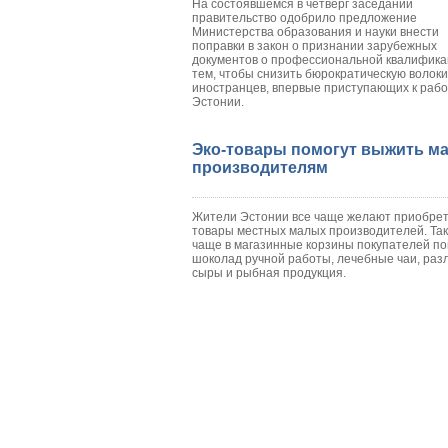
На состоявшемся в четверг заседании
правительство одобрило предложение
Министерства образования и науки внести
поправки в закон о признании зарубежных
документов о профессиональной квалифика
тем, чтобы снизить бюрократическую волоки
иностранцев, впервые приступающих к рабо
Эстонии.
Эко-товары помогут выжить м
производителям
Жители Эстонии все чаще желают приобре
товары местных малых производителей. Так
чаще в магазинные корзины покупателей п
шоколад ручной работы, лечебные чаи, раз
сыры и рыбная продукция.