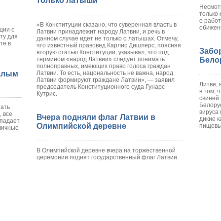
только латыши
Несмотр
только
о работ
«В Конституции сказано, что суверенная власть в
обижены
ции с
Латвии принадлежит народу Латвии, и речь в
ту для
данном случае идет не только о латышах. Отмечу,
те в
что известный правовед Карлис Дишлерс, поясняя
Забо
вторую статью Конституции, указывал, что под
термином «народ Латвии» следует понимать
Бело
полноправных, имеющих право голоса граждан
алым
Латвии. То есть, нацональность не важна, народ
Латвии формируют граждане Латвии», — заявил
Литве, 
председатель Конституционного суда Гунарс
в том, 
Кутрис.
свиней 
Белору
тать
вируса 
, все
Вчера подняли флаг Латвии в
дикие 
опадает
Олимпийской деревне
пищевы
личные
В Олимпийской деревне вчера на торжественной
церемонии поднят государственный флаг Латвии.