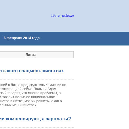
info{at}moles.ee
6 февраля 2014 года
Литва
н закон о нацменьшинствах
ший в Литве председатель Комиссии по
 с эмиграцией сейма Польши Адам
кий говорит, что многие проблемы, о
х говорит польское национальное
ство в Литве, мог бы решить Закон о
альных меньшинствах.
ии компенсируют, а зарплаты?