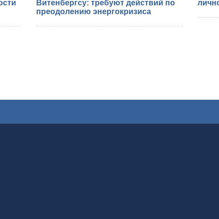
ости
Витенбергсу: требуют действий по
лично
преодолению энергокризиса