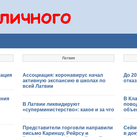
Латвия
рация
Ассоциация: коронавирус начал
До 20
активную экспансию в школах по
отказ
всей Латвии
ания
В Кл
В Латвии ликвидируют
пово
«суперминистерство»: какое и за что
объе
Представители торговли направили
Сейм 
письмо Кариншу, Рейрсу и
в до