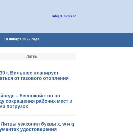
info{at}moles.ee
18 января 2022 года
Литва
30 г. Вильнюс планирует
аться от газового отопления
айпеде – беспокойство по
ду сокращения рабочих мест и
ма погрузок
Литвы узаконил буквы x, w и q
кументах удостоверения