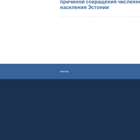
причиной сокращения численн
населения Эстонии
sitemap