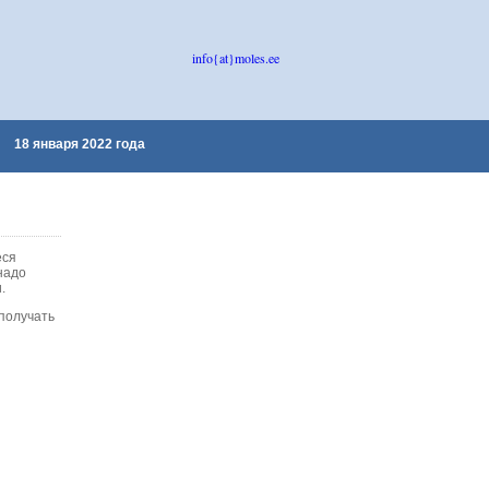
info{at}moles.ee
18 января 2022 года
еся
надо
.
получать