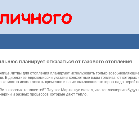
Вильнюс планирует отказаться от газового отопления
толице Литвы для отопления планируют использовать только возобновляющи
ии. В директиве Еврокомиссии указаны конкретные виды топлива, от которых 
орые можно использовать временно и на использование которых надо перейти
Вильнюсских теплосетей" Паулюс Мартинкус сказал, что теплоэнергию будут 
энергии и разных процессов, которые дают тепло.