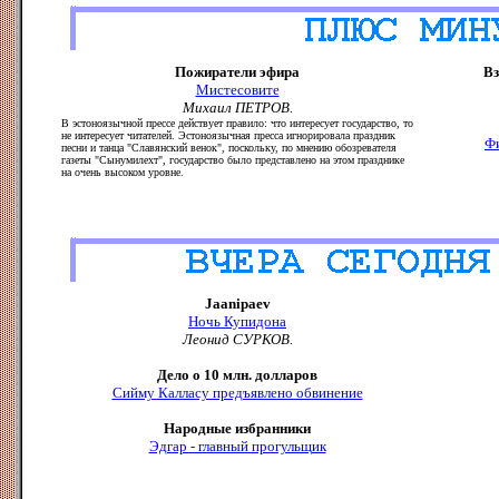
Пожиратели эфира
Вз
Мистесовите
Михаил ПЕТРОВ.
В эстоноязычной прессе действует правило: что интересует государство, то
не интересует читателей. Эстоноязычная пресса игнорировала праздник
Фи
песни и танца "Славянский венок", поскольку, по мнению обозревателя
газеты "Сынумилехт", государство было представлено на этом празднике
на очень высоком уровне.
Jaanipaev
Ночь Купидона
Леонид СУРКОВ.
Дело о 10 млн. долларов
Сийму Калласу предъявлено обвинение
Народные избранники
Эдгар - главный прогульщик