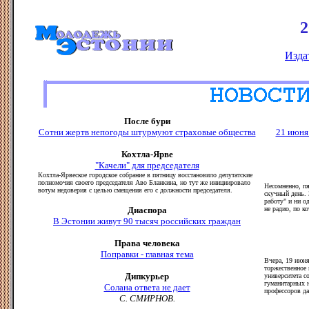
2
Изда
После бури
Сотни жертв непогоды штурмуют страховые общества
21 июня
Кохтла-Ярве
"Качели" для председателя
Кохтла-Ярвеское городское собрание в пятницу восстановило депутатские
полномочия своего председателя Аво Бланкина, но тут же инициировало
Несомненно, пя
вотум недоверия с целью смещения его с должности председателя.
скучный день. 
работу" и ни о
Диаспора
не радио, по к
В Эстонии живут 90 тысяч российских граждан
Права человека
Поправки - главная тема
Вчера, 19 июня
торжественное
Дипкурьер
университета с
гуманитарных н
Солана ответа не дает
профессоров да
С. СМИРНОВ.