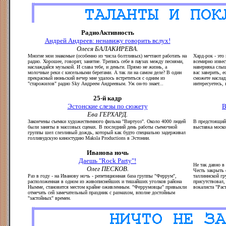
РадиоАктивность
Андрей Андреев: ненавижу говорить вслух!
Олеся БАЛАКИРЕВА.
Многие мои знакомые (особенно из числа болтливых) мечтают работать на
Хард-рок - это
радио. Хорошее, говорят, занятие. Трепись себе в паузах между песнями,
всемирно извес
наслаждайся музыкой. И слава тебе, и деньги. Прямо не жизнь, а
наверняка слы
молочные реки с кисельными берегами. А так ли на самом деле? В один
вас заверить, 
прекрасный июньский вечер мне удалось встретиться с одним из
сможете наслад
"старожилов" радио Sky Андреем Андреевым. Уж он-то знает...
интересуетесь,
25-й кадр
Эстонские слезы по сюжету
В
Ева ГЕРХАРД.
Закончены съемки художественного фильма "Виртуоз". Около 4000 людей
В предстоящий 
были заняты в массовых сценах. В последний день работы съемочной
выставка моск
группы шел слезливый дождь, который как будто специально задерживал
голливудскую киностудию Maksla Productions в Эстонии.
Иванова ночь
Даешь "Rock Party"!
Не так давно в
Олег ПЕСКОВ.
Честь закрыть 
Раз в году - на Иванову ночь - репетиционная база группы "Феррум",
таллиннской гр
расположенная в одном из живописнейших и тишайших уголков района
присутствовал,
Нымме, становится местом крайне оживленным. "Феррумовцы" привыкли
вокалиста "Рас
отмечать сей замечательный праздник с размахом, вполне достойным
"застойных" времен.