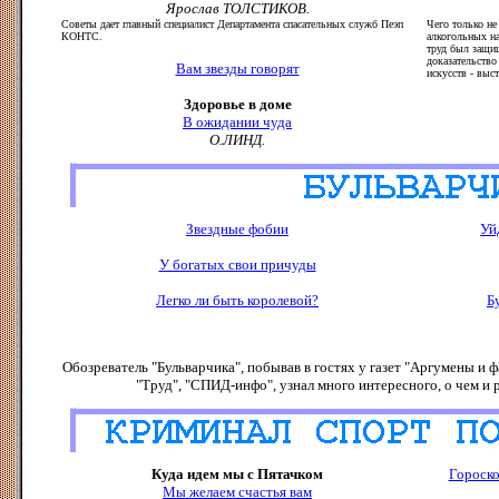
Ярослав ТОЛСТИКОВ.
Советы дает главный специалист Департамента спасательных служб Пеэп
Чего только не
КОНТС.
алкогольных на
труд был защи
доказательство
Вам звезды говорят
искусств - выс
Здоровье в доме
В ожидании чуда
О.ЛИНД.
Звездные фобии
Уй
У богатых свои причуды
Легко ли быть королевой?
Б
Обозреватель "Бульварчика", побывав в гостях у газет "Аргумены и 
"Труд", "СПИД-инфо", узнал много интересного, о чем и р
Куда идем мы с Пятачком
Гороско
Мы желаем счастья вам