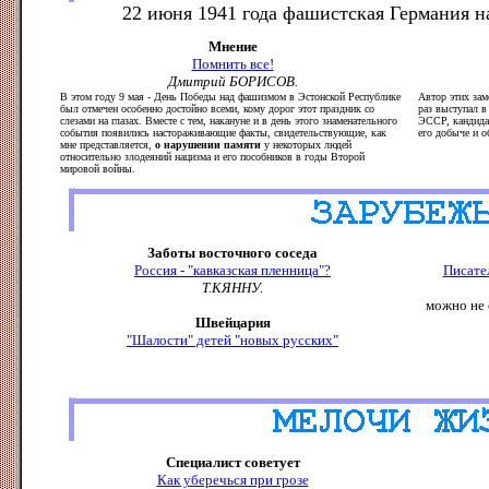
22 июня 1941 года фашистская Германия н
Мнение
Помнить все!
Дмитрий БОРИСОВ.
В этом году 9 мая - День Победы над фашизмом в Эстонской Республике
Автор этих за
был отмечен особенно достойно всеми, кому дорог этот праздник со
раз выступал в
слезами на глазах. Вместе с тем, накануне и в день этого знаменательного
ЭССР, кандидат
события появились настораживающие факты, свидетельствующие, как
его добыче и о
мне представляется,
о нарушении памяти
у некоторых людей
относительно злодеяний нацизма и его пособников в годы Второй
мировой войны.
Заботы восточного соседа
Россия - "кавказская пленница"?
Писате
Т.КЯННУ.
можно не 
Швейцария
"Шалости" детей "новых русских"
Специалист советует
Как уберечься при грозе