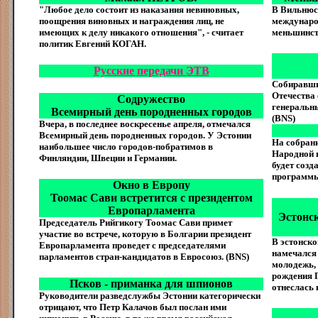
"Любое дело состоит из наказания невиновных,
В Вильнюсе
поощрения виновных и награждения лиц, не
междунаро
имеющих к делу никакого отношения", - считает
меньшинст
политик Евгений КОГАН.
Русские передачи ЭТВ
Собиравши
Отечества
Содружество
генеральн
Всемирный день породненных городов
(BNS)
Вчера, в последнее воскресенье апреля, отмечался
Всемирный день породненных городов. У Эстонии
На собран
наибольшее число городов-побратимов в
Народной п
Финляндии, Швеции и Германии.
будет созд
программы 
Окно в Европу
Тоомас Сави встретится с президентом
Европарламента
Эстонс
Председатель Рийгикогу Тоомас Сави примет
участие во встрече, которую в Болгарии президент
В эстонско
Европарламента проведет с председателями
намечался 
парламентов стран-кандидатов в Евросоюз. (BNS)
молодежь,
рождения Г
Псков - приманка для шпионов
отнеслась 
Руководители разведслужбы Эстонии категорически
отрицают, что Петр Калачов был послан ими