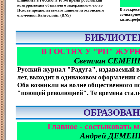
шпионить в Россию, в то же время российская
контрразведка объявила о задержанном ею во
В воскресе
Пскове предполагаемым шпионе из эстонского
солидарно
ополчения Кайтселийт. (BNS)
катастроф
БИБЛИОТЕ
В ГОСТЯХ У "РП" ЖУР
Светлан СЕМЕН
Русский журнал "Радуга", издаваемый в
лет, выходит в одинаковом оформлении с
Оба возникли на волне общественного по
"поющей революцией". Те времена стали 
ОБРАЗОВА
Главное - состыковать 
Андрей ДЕМЕН