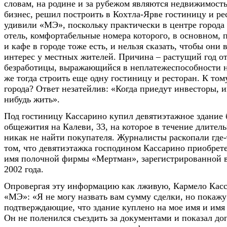
словам, на родине и за рубежом являются недвижимост
бизнес, решил построить в Кохтла-Ярве гостиницу и ре
удивили «МЭ», поскольку практически в центре города
отель, комфортабельные номера которого, в основном, 
и кафе в городе тоже есть, и нельзя сказать, чтобы он
интерес у местных жителей. Причина – растущий год от
безработицы, выражающийся в неплатежеспособности н
же тогда строить еще одну гостиницу и ресторан. К том
города? Ответ незатейлив: «Когда приедут инвесторы, и
нибудь жить».
Под гостиницу Кассарино купил девятиэтажное здание
общежития на Калеви, 33, на которое в течение длител
никак не найти покупателя. Журналисты раскопали где
том, что девятиэтажка господином Кассарино приобрете
имя полочной фирмы «Мертман», зарегистрированной 
2002 года.
Опровергая эту информацию как лживую, Кармело Касс
«МЭ»: «Я не могу назвать вам сумму сделки, но покаж
подтверждающие, что здание куплено на мое имя и им
Он не поленился съездить за документами и показал до