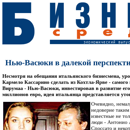
Нью-Васюки в далекой перспект
Несмотря на обещания итальянского бизнесмена, ур
Кармело Кассарино сделать из Кохтла-Ярве - самого
Вирумаа - Нью-Васюки, инвестировав в развитие его
миллионов евро, идея итальянца представляется уто
Очевидно, немал
недоверие таким
известные не то
люди - Антонио
Споссато и неко