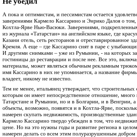
Не убедил
А пока и оптимистам, и пессимистам остается удовлетв
заверениями Кармело Кассарино и Энрико Далоя о том, 
Кохтла-Ярве Нью-Васюки. Заверениями, подкрепленны
из журнала «Татарстан» на английском языке, где крас
Казани отель, сеть ресторанов и отреставрированное зд
Кремля. А еще – где Кассарино снят в паре с улыбающи
И другими снимками – уже из Румынии, - на которых з
гостиницы до реставрации и после нее. Все это, включ
материалы, может являться обычным рекламным трюком,
имя Кассарино в них не упоминается, а название фирмы
владеет, никому не известно.
Тем не менее, итальянец утверждает, что строительных 
которым он имеет непосредственное отношение, много 
Татарстане и Румынии, но и в Болгарии, и в Венгрии, а
объекты, возможно, появятся и в Кохтла-Ярве, посколь
намерен скупать недвижимость, производственные здан
Кармело Кассарино твердо убежден в том, что недвижи
цене. Но на это нужны годы и развитие региона в цел
намерен делать со всем этим полуразрушенным добром 