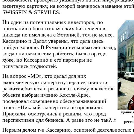
визитную карточку, на которой значилось название это
SWISSFIN & SERVILES.
Ни один из потенциальных инвесторов, по
признанию обоих итальянских бизнесменов,
никогда не имел дела с Эстонией, тем не менее,
Кассарино и Далоя уверены, что дела здесь
пойдут хорошо. В Румынии несколько лет назад,
когда они начали там работать, было гораздо
хуже, но Кассарино и его партнеры не
испугались трудностей.
На вопрос «МЭ», кто делал для них
экономическую экспертизу перспективности
развития бизнеса в регионе и почему в качестве
объекта выбран именно Кохтла-Ярве,
последовал совершенно обескураживающий
ответ: «Никакой экспертизы не проводили.
Здание 
Приехали, осмотрелись и решили, что город
с
перспективен для бизнеса. А разве это не так?..»
реста
Первым делом г-н Кассарино, основной деятельностью к