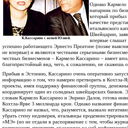
Однако Кармело 
напарник по биз
который прибыл 
качестве предста
итальянского кап
Швейцарии, заяв
К.Кассарино с женой Юлией.
впервые слышат 
успешно работающего Эрнесто Преатоне (позже выясни
не впервые) и являются честными серьезными бизнесме
честных бизнесменов – Кармело Кассарино – имеет вп
благопристойный вид, чего, к сожалению, не скажешь о
Прибыв в Эстонию, Кассарино очень оперативно запуст
информацию о том, что намерен претворить в Кохтла-Я
проекты, имея поддержку финансовой группы, денежны
координирует один из солидных швейцарских банков. Э
словам Кармело Кассарино и Энрико Далоя, готова инв
Кохтла-Ярве 3 миллиарда крон. Однако название фина
Кассарино не назвал, что, разумеется, вызвало негати
убрать стену недоверия, итальянцы продемонстрировал
«МЭ» (но не отдали в распоряжение с тем, чтобы журн
возможность проверить указанную на ней информацию)