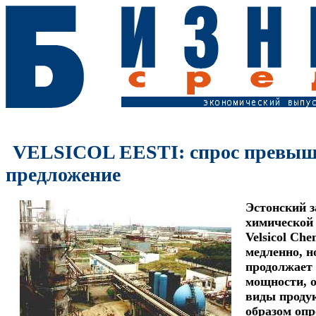
VELSICOL EESTI: спрос превыш
предложение
Эстонский з
химической
Velsicol Che
медленно, н
продолжает
мощности, 
виды проду
образом оп