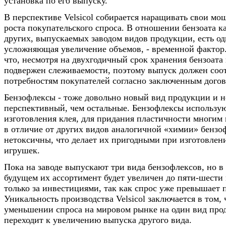
установка по его выпуску.
В перспективе Velsicol собирается наращивать свои мо
роста покупательского спроса. В отношении бензоата к
других, выпускаемых заводом видов продукции, есть од
усложняющая увеличение объемов, - временной фактор.
что, несмотря на двухгодичный срок хранения бензоата 
подвержен слеживаемости, поэтому выпуск должен соо
потребностям покупателей согласно заключенным догов
Бензофлексы - тоже довольно новый вид продукции и н
перспективный, чем остальные. Бензофлексы использую
изготовления клея, для придания пластичности многим
в отличие от других видов аналогичной «химии» бензоф
нетоксичны, что делает их пригодными при изготовлен
игрушек.
Пока на заводе выпускают три вида бензофлексов, но 
будущем их ассортимент будет увеличен до пяти-шести
только за инвестициями, так как спрос уже превышает 
Уникальность производства Velsicol заключается в том, 
уменьшении спроса на мировом рынке на один вид прод
переходит к увеличению выпуска другого вида.