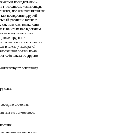
 тяжелым последствиям –
т в негодность жилплощадь,
няется, что они возникают не
е как последствия другой
льный, различие только в
 как правило, только одна
дит к тяжелым последствиям.
ма не представляет так
 домах трудность
нительно быстро оказывается
ся в плену у пожара. С
зированном здании из-за
ить себя каким-то другим
соответствуют основному
трукции;
 соседние строения;
ния или же возможность
пасения.
их огнестойкости, и они