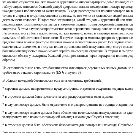
же обычно случается так, что пожар в деревянном многоквартирном доме приводит к
гибнут люди, наносится большой ущерб здоровью, или же последствия пожара приводя
находящуюся поблизости от очага пожара. В ходе расследования причин пожаров выяс
только в старых и амортизированных зданиях, но все же из-за халатности людей или ж
деятельности человека. И здесь уже нет разницы, какой это дом – деревянный или пане
последствиях. Если пожар случается в каменном здании, то поврежденной оказывается,
квартира. В этом случае распространение огня ограничено, пожар локален и не приво
Разумеется, могут быть исключения, но, как правило, пожар в квартире панельного до
называемой общественной опасности. В случае пожара в многоквартирных деревянных
представляют многие факторы тушения пожара и спасательных работ. Все здание срав
охваченным пламенем, и в случае плохо организованной эвакуации люди могут оказать
большой очевидностью пожар может перейти на соседние строения. В старом и аморти
опасности обвала у пожарных большой риск провалиться через перекрытия или повред
образом.
Из сказанного выше ясно, что большинство имеющихся деревянных жилых домов не 
требованию закона о строительстве (ES § 3, пункт 3).
В области пожарной безопасности есть пять основных требований:
* строение должно на протяжении предусмотренного времени сохранять несущие конс
* в строении должны быть препятствия для распространения огня и дыма;
* в случае пожара должно быть ограничено его распространение из горящего здания на
* в случае пожара людям должна быть обеспечена возможность эвакуироваться из зда
эвакуировать их с помощью пожарной команды и команды Службы спасения;
* в строении должна быть обеспечена безопасность для пожарных и команды Службы с
Эти условия должны быть выполнены в отношении всех строений, несмотря на степень 