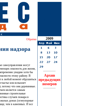
2
июля
2009
Обратно
ния надзора
ные самоуправления могут
вляющих опасность для жизни,
непременно увидим хотя бы
Архив
пасности этому району. В
ет в любой момент обрушиться
предыдущих
есчастье или вспыхнет
номеров
т, потому что они деревянные.
ремен является самым
евянные строительные
истика случаев пожара в
 жилых домах (огнеупорные
аще, чем в каменных. И все