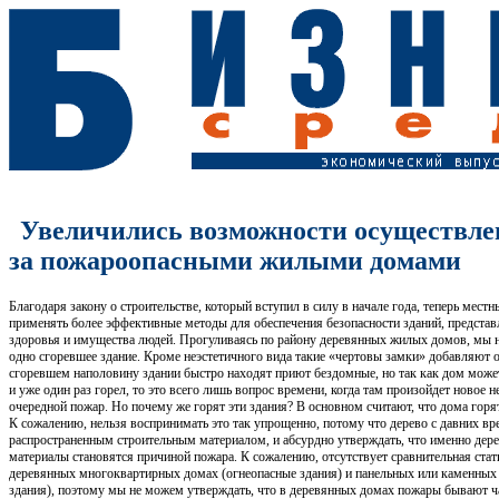
Увеличились возможности осуществле
за пожароопасными жилыми домами
Благодаря закону о строительстве, который вступил в силу в начале года, теперь мест
применять более эффективные методы для обеспечения безопасности зданий, предста
здоровья и имущества людей. Прогуливаясь по району деревянных жилых домов, мы 
одно сгоревшее здание. Кроме неэстетичного вида такие «чертовы замки» добавляют о
сгоревшем наполовину здании быстро находят приют бездомные, но так как дом мож
и уже один раз горел, то это всего лишь вопрос времени, когда там произойдет новое н
очередной пожар. Но почему же горят эти здания? В основном считают, что дома горя
К сожалению, нельзя воспринимать это так упрощенно, потому что дерево с давних в
распространенным строительным материалом, и абсурдно утверждать, что именно дер
материалы становятся причиной пожара. К сожалению, отсутствует сравнительная стат
деревянных многоквартирных домах (огнеопасные здания) и панельных или каменных
здания), поэтому мы не можем утверждать, что в деревянных домах пожары бывают ч