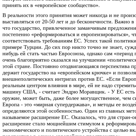
принять их в «европейское сообщество».
В реальности этого принятия может никогда и не произо
выставляться от 20-50 лет и до бесконечности. Важно в
что государство, привлеченное заманчивым предложени
постепенно «реформироваться и европеизироваться», ч
соответствовать требованиям ЕС. Успех такой политик
примере Турции. До сих пор никто точно не знает, сужд
нибудь ей стать частью Евросоюза, однако сам «период
очень благоприятно сказался на улучшении «политичес
этой стране. Постоянно отодвигающаяся перспектива п
держит государство на «европейском крючке» и позволя
внешнеполитических интригах против ЕС. «Если Европа
реальным центром влияния в мире, ей не надо стремить
машину США, - считает Эндрю Моравщик. - У ЕС есть 
оружие, может быть, даже более могущественное, чем с
Европа - это «мирная супердержава», и методы ее возд
определяются этой особенностью. Один из главных мето
называемое расширение ЕС. Оказалось, что для стран-
расширение стало мощнейшим стимулом к реформиров
экономического и политического устройства с целью вк