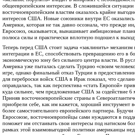
общеевропейским интересам. В сложившейся ситуации
восточноевропейским властям оказалось крайне выгодно
интересов США. Новые союзники внутри ЕС оказались 
Америки, которая не так давно осознала, что прежде 
Евросоюз, оказывается, вынашивает амбициозные план
полюса силы и практически вплотную подошел к выход
Теперь перед США стоит задача «заклинить» механизм
интеграции в ЕС, способствовать превращению его в 
экономическую зону без сильного центра власти. В рус
Америка уже пыталась сделать Турцию «своим человек
игре, однако финальный отказ Турции в предоставлени
для переброски войск США в Ирак показал, что сделанн
оправдалась, так как перспектива «стать Европой» при
куда сильнее, чем предложенные США за содействие 6 
Приняв восточноевропейские страны в Североатланти
приобрели себе, как им кажется, хороший инструмент в
более самостоятельного европейского партнера. Будучи
Евросоюзе, восточноевропейцы сами нуждаются в подде
поможет им отстаивать свои интересы под натиском бо
рамках этой взаимовыгодной политики американцы нед