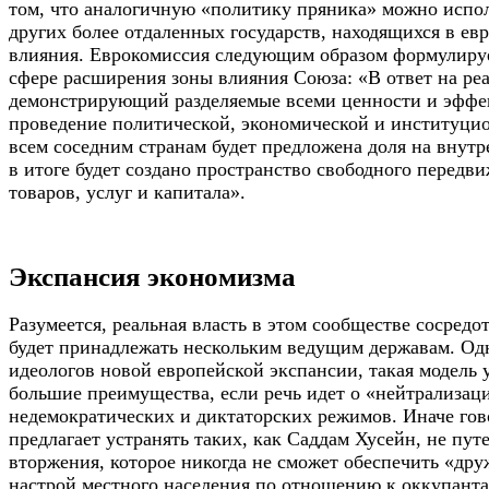
том, что аналогичную «политику пряника» можно испол
других более отдаленных государств, находящихся в ев
влияния. Еврокомиссия следующим образом формулируе
сфере расширения зоны влияния Союза: «В ответ на ре
демонстрирующий разделяемые всеми ценности и эффе
проведение политической, экономической и институци
всем соседним странам будет предложена доля на внут
в итоге будет создано пространство свободного передв
товаров, услуг и капитала».
Экспансия экономизма
Разумеется, реальная власть в этом сообществе сосредо
будет принадлежать нескольким ведущим державам. Од
идеологов новой европейской экспансии, такая модель 
большие преимущества, если речь идет о «нейтрализац
недемократических и диктаторских режимов. Иначе гов
предлагает устранять таких, как Саддам Хусейн, не пут
вторжения, которое никогда не сможет обеспечить «др
настрой местного населения по отношению к оккупант