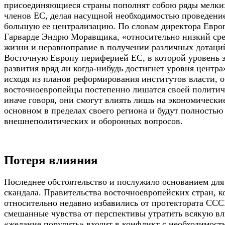
присоединяющиеся страны пополнят собою ряды мелки
членов ЕС, делая насущной необходимостью проведени
большую ее централизацию. По словам директора Европ
Гарварде Эндрю Моравщика, «относительно низкий ср
жизни и неравноправие в получении различных дотаци
Восточную Европу периферией ЕС, в которой уровень 
развития вряд ли когда-нибудь достигнет уровня центра»
исходя из планов реформирования институтов власти, 
восточноевропейцы постепенно лишатся своей политич
иначе говоря, они смогут влиять лишь на экономически
основном в пределах своего региона и будут полностью
внешнеполитических и оборонных вопросов.
Потеря влияния
Последнее обстоятельство и послужило основанием для
скандала. Правительства восточноевропейских стран, к
относительно недавно избавились от протектората СС
смешанные чувства от перспективы утратить всякую вл
«желание порулить» входит в конфликт с необходимост