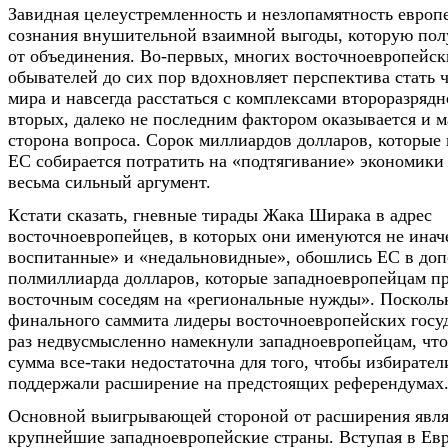
Завидная целеустремленность и незлопамятность европ
сознания внушительной взаимной выгоды, которую пол
от объединения. Во-первых, многих восточноевропейск
обывателей до сих пор вдохновляет перспектива стать 
мира и навсегда расстаться с комплексами второразрядн
вторых, далеко не последним фактором оказывается и м
сторона вопроса. Сорок миллиардов долларов, которые
ЕС собирается потратить на «подтягивание» экономики 
весьма сильный аргумент.
Кстати сказать, гневные тирады Жака Ширака в адрес
восточноевропейцев, в которых они именуются не инач
воспитанные» и «недальновидные», обошлись ЕС в до
полмиллиарда долларов, которые западноевропейцам п
восточным соседям на «региональные нужды». Поскольк
финального саммита лидеры восточноевропейских госу
раз недвусмысленно намекнули западноевропейцам, что
сумма все-таки недостаточна для того, чтобы избирател
поддержали расширение на предстоящих референдумах
Основной выигрывающей стороной от расширения явля
крупнейшие западноевропейские страны. Вступая в Ев