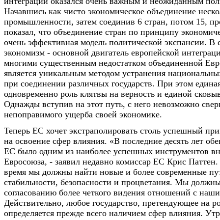
интеграции оказался очень важным и неожиданным по
Начавшись как чисто экономическое объединение неско
промышленности, затем соединив 6 стран, потом 15, п
показал, что объединение стран по принципу экономиче
очень эффективная модель политической экспансии. В 
экономизм - основной двигатель европейской интеграц
многими существенным недостатком объединенной Евро
является уникальным методом устранения национальны
при соединении различных государств. При этом единая
одновременно роль клятвы на верность и единой сков
Однажды вступив на этот путь, с него невозможно свер
непоправимого ущерба своей экономике.
Теперь ЕС хочет экстраполировать столь успешный пр
на освоение сфер влияния. «В последние десять лет об
ЕС было одним из наиболее успешных инструментов в
Евросоюза, - заявил недавно комиссар ЕС Крис Паттен.
время мы должны найти новые и более современные пу
стабильности, безопасности и процветания. Мы должны
согласованию более четкого видения отношений с наши
Действительно, любое государство, претендующее на р
определяется прежде всего наличием сфер влияния. Ут