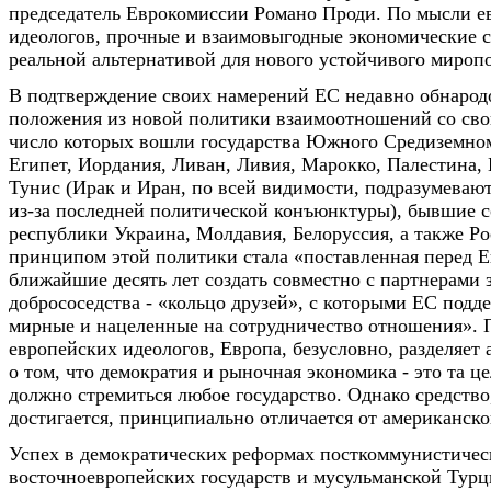
председатель Еврокомиссии Романо Проди. По мысли е
идеологов, прочные и взаимовыгодные экономические с
реальной альтернативой для нового устойчивого мироп
В подтверждение своих намерений ЕС недавно обнарод
положения из новой политики взаимоотношений со сво
число которых вошли государства Южного Средиземно
Египет, Иордания, Ливан, Ливия, Марокко, Палестина, 
Тунис (Ирак и Иран, по всей видимости, подразумеваю
из-за последней политической конъюнктуры), бывшие с
республики Украина, Молдавия, Белоруссия, а также Р
принципом этой политики стала «поставленная перед Е
ближайшие десять лет создать совместно с партнерами 
добрососедства - «кольцо друзей», с которыми ЕС подд
мирные и нацеленные на сотрудничество отношения».
европейских идеологов, Европа, безусловно, разделяет
о том, что демократия и рыночная экономика - это та це
должно стремиться любое государство. Однако средство
достигается, принципиально отличается от американско
Успех в демократических реформах посткоммунистичес
восточноевропейских государств и мусульманской Турц