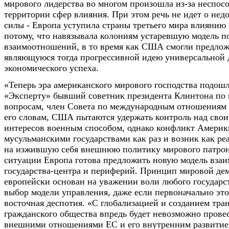
мирового лидерства во многом произошла из-за неспос
территории сфер влияния. При этом речь не идет о нед
силы - Европа уступила страны третьего мира влияни
потому, что навязывала колониям устаревшую модель п
взаимоотношений, в то время как США смогли предлож
являющуюся тогда прогрессивной идею универсальной 
экономического успеха.
«Теперь эра американского мирового господства подошла
«Эксперту» бывший советник президента Клинтона по
вопросам, член Совета по международным отношениям 
его словам, США пытаются удержать контроль над сво
интересов военным способом, однако конфликт Америк
мусульманскими государствами как раз и возник как ре
на изжившую себя внешнюю политику мирового патрон
ситуации Европа готова предложить новую модель вза
государства-центра и периферий. Принцип мировой де
европейски основан на уважении воли любого государст
выбор модели управления, даже если первоначально это
восточная деспотия. «С глобализацией и созданием тр
гражданского общества впредь будет невозможно прове
внешними отношениями ЕС и его внутренним развитием