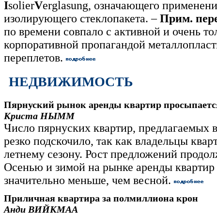
I
solier
V
erglasung, означающего применен
изолирующего стеклопакета. –
Прим. пер
по времени совпало с активной и очень то
корпоративной пропагандой металлоплас
переплетов.
НЕДВИЖИМОСТЬ
Пярнуский рынок аренды квартир просыпаетс
Криста НЫММ
Число пярнуских квартир, предлагаемых 
резко подскочило, так как владельцы кварт
летнему сезону. Рост предложений продолж
Осенью и зимой на рынке аренды кварти
значительно меньше, чем весной.
Приличная квартира за полмиллиона крон
Анди ВИЙКМАА