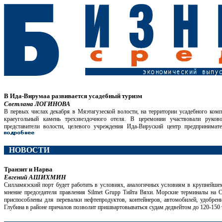
В Ида-Вирумаа развивается усадебный туризм
Светлана ЛОГИНОВА
В первых числах декабря в Мяэтагузеской волости, на территории усадебного ком
краеугольный камень трехзвездочного отеля. В церемонии участвовали руков
представители волости, целевого учреждения Ида-Вируский центр предпринимат
НОВОСТИ
Транзит и Нарва
Евгений АШИХМИН
Силламяэский порт будет работать в условиях, аналогичных условиям в крупнейше
мнение председателя правления Silmet Grupp Тийта Вяхи. Морские терминалы на С
приспособлены для перевалки нефтепродуктов, контейнеров, автомобилей, удобрен
Глубина в районе причалов позволит пришвартовываться судам дедвейтом до 120-150