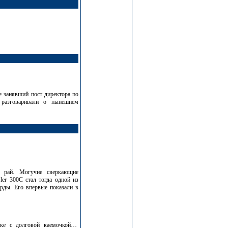
е занявший пост директора по
 разговаривали о нынешнем
й рай. Могучие сверкающие
r 300С стал тогда одной из
рды. Его впервые показали в
чке с долговой каемочкой…