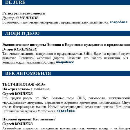
DE JURE
Регистры и возможности
Дмитрий МЕЛИХОВ
Возможности получения информации о предпринимателях расширились.
ЛЮДИ И ДЕЛО
Экономические интересы Эстонии в Евросоюзе нуждаются в продвижении
Этэри КЕКЕЛИДЗЕ
Так считает аналитик, консультант и предприниматель Райво Варе, на прошлой недел
развитию Эстонской железной дороги. Накануне его нового назначения мы
экономическом положении Эстонии.
ВЕК АВТОМОБИЛЯ
ТЕСТ-ПИЛОТАЖ «МЭ»
На «трехсотом» с любовью
Сергей КОЛИКОВ
Его предки родом их 50-х. Золотые годы США, рок-н-ролл, электрически
«прожорливые» лимузины, украшенные жирными хромовыми излишествами. Chrysle
самых быстроходных машин. Новый заднеприводной седан тоже призван бить реко
Эстонии на последнем «Моторэксе».
Нулевой процент. Кто меньше?
Сергей КОЛИКОВ
Автомобиль стараются преподнести покупателю как можно проще - на блюде