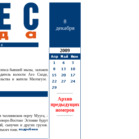
8
декабря
2009
плекса бывшей мызы, заложен
одитель волости Аго Силде,
ельства и жители Мяэтагузе.
Архив
предыдущих
номеров
м таллиннском порту Мууга, -
еверо-Востоке Эстонии будут
ий, сыпучих и других грузов.
 тысяч тонн.