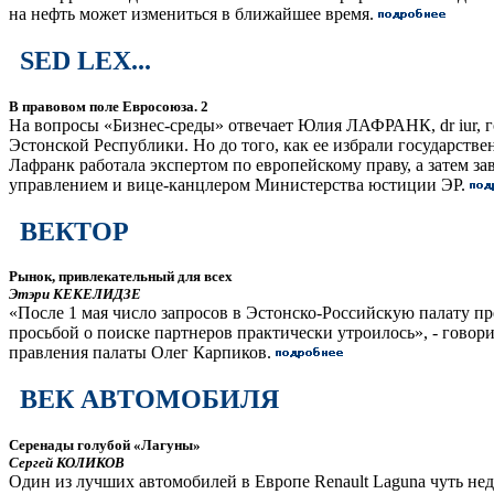
на нефть может измениться в ближайшее время.
SED LEX...
В правовом поле Евросоюза. 2
На вопросы «Бизнес-среды» отвечает Юлия ЛАФРАНК, dr iur, г
Эстонской Республики. Но до того, как ее избрали государств
Лафранк работала экспертом по европейскому праву, а затем з
управлением и вице-канцлером Министерства юстиции ЭР.
ВЕКТОР
Рынок, привлекательный для всех
Этэри КЕКЕЛИДЗЕ
«После 1 мая число запросов в Эстонско-Российскую палату п
просьбой о поиске партнеров практически утроилось», - говори
правления палаты Олег Карпиков.
ВЕК АВТОМОБИЛЯ
Серенады голубой «Лагуны»
Сергей КОЛИКОВ
Один из лучших автомобилей в Европе Renault Laguna чуть нед