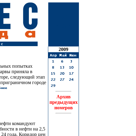
21
июля
2009
льных попытках
Нарвы приняла в
rope, следующий этап
в приграничном городе
Архив
предыдущих
номеров
нефти командуют
ности в нефти на 2,5
 24 года. Коридор цен