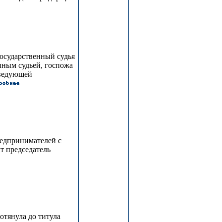
осударственный судья
енным судьей, госпожа
аведующей
редпринимателей с
т председатель
отянула до титула