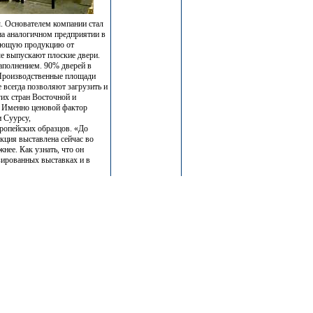
. Основателем компании стал
на аналогичном предприятии в
ичающую продукцию от
е выпускают плоские двери.
заполнением. 90% дверей в
 Производственные площади
 всегда позволяют загрузить и
гих стран Восточной и
я. Именно ценовой фактор
и Суурсу,
вропейских образцов. «До
кция выставлена сейчас во
нее. Как узнать, что он
зированных выставках и в