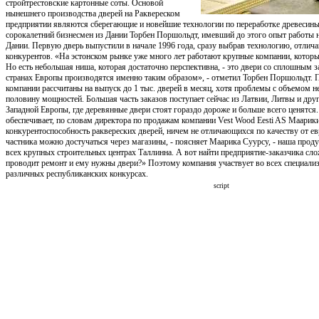
стройтрестовские картонные соты. Основой
нынешнего производства дверей на Раквереском
предприятии являются сберегающие и новейшие технологии по переработке древесины
сорокалетний бизнесмен из Дании Торбен Поршольдт, имевший до этого опыт работы 
Дании. Первую дверь выпустили в начале 1996 года, сразу выбрав технологию, отл
конкурентов. «На эстонском рынке уже много лет работают крупные компании, которы
Но есть небольшая ниша, которая достаточно перспективна, - это двери со сплошным 
странах Европы производятся именно таким образом», - отметил Торбен Поршольдт.
компании рассчитаны на выпуск до 1 тыс. дверей в месяц, хотя проблемы с объемом не
половину мощностей. Большая часть заказов поступает сейчас из Латвии, Литвы и дру
Западной Европы, где деревянные двери стоят гораздо дороже и больше всего ценятс
обеспечивает, по словам директора по продажам компании Vest Wood Eesti AS Маарик
конкурентоспособность раквереских дверей, ничем не отличающихся по качеству от е
частника можно достучаться через магазины, - поясняет Маарика Суурсу, - наша проду
всех крупных строительных центрах Таллинна. А вот найти предприятие-заказчика слож
проводит ремонт и ему нужны двери?» Поэтому компания участвует во всех специали
различных республиканских конкурсах.
script