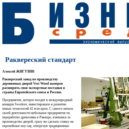
Раквереский стандарт
Алексей ЖИГУЛИН
Раквереский завод по производству
деревянных дверей Vest Wood намерен
расширить свои экспортные поставки в
страны Европейского союза и Россию.
Предприятие, которое входит в международный
концерн Swedoor, инвестировало в развитие
новых технологий 42 млн крон. С самого начала
своей деятельности небольшое предприятие по
переработке древесины в Раквере, взявшись за
производство дверей, сразу же сделало ставку на
европейское ноу-хау, отвергнув традиционные