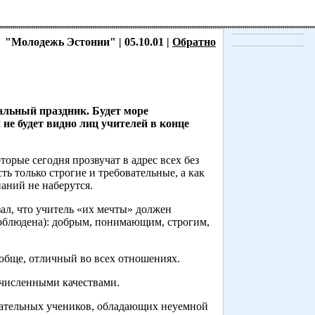
"Молодежь Эстонии" | 05.10.01 |
Обратно
альный праздник. Будет море
 не будет видно лиц учителей в конце
орые сегодня прозвучат в адрес всех без
 только строгие и требовательные, а как
наний не наберутся.
зал, что учитель «их мечты» должен
соблюдена): добрым, понимающим, строгим,
ообще, отличный во всех отношениях.
численными качествами.
чательных учеников, обладающих неуемной