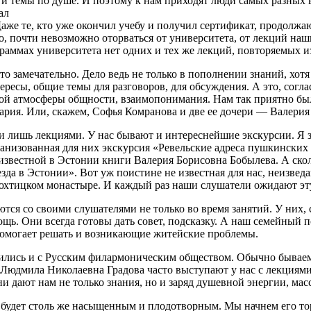
и темы по душе. И поэтому к нам приходят люди самых разных в
ал
же те, кто уже окончил учебу и получил сертификат, продолжаю
о, почти невозможно оторваться от университета, от лекций на
раммах университета нет одних и тех же лекций, повторяемых из
о замечательно. Дело ведь не только в пополнении знаний, хотя 
ересы, общие темы для разговоров, для обсуждения. А это, согла
бой атмосферы общности, взаимопонимания. Нам так приятно было
ария. Или, скажем, Софья Комранова и две ее дочери — Валерия 
и лишь лекциями. У нас бывают и интереснейшие экскурсии. Я з
ганизованная для них экскурсия «Ревельские адреса пушкинских
известной в Эстонии книги Валерия Борисовна Бобылева. А скол
зда в Эстонии». Вот уж поистине не известная для нас, неизвед
юхтицком монастыре. И каждый раз наши слушатели ожидают эту
ся со своими слушателями не только во время занятий. У них, 
ь. Они всегда готовы дать совет, подсказку. А наш семейный 
помогает решать и возникающие житейские проблемы.
ились и с Русским филармоническим обществом. Обычно бываем 
юдмила Николаевна Градова часто выступают у нас с лекциями. 
и дают нам не только знания, но и заряд душевной энергии, ма
 будет столь же насыщенным и плодотворным. Мы начнем его то