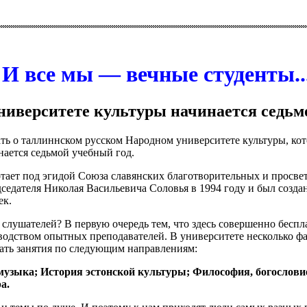
И все мы — вечные студенты..
ниверситете культуры начинается седьм
ать о таллиннском русском Народном университете культуры, ко
нается седьмой учебный год.
тает под эгидой Союза славянских благотворительных и просве
седателя Николая Васильевича Соловья в 1994 году и был создан
ек.
слушателей? В первую очередь тем, что здесь совершенно бесп
водством опытных преподавателей. В университете несколько фак
ать занятия по следующим направлениям:
 музыка; История эстонской культуры; Философия, богослови
а.