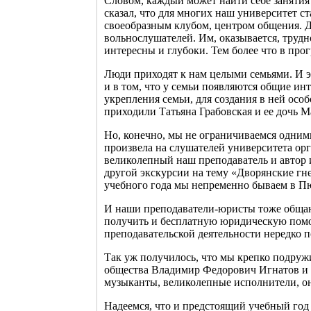
Словом, каждый может найти себе занятия 
сказал, что для многих наш университет ст
своеобразным клубом, центром общения. Да
вольнослушателей. Им, оказывается, трудн
интересны и глубоки. Тем более что в прог
Люди приходят к нам целыми семьями. И эт
и в том, что у семьи появляются общие инт
укрепления семьи, для создания в ней осо
приходили Татьяна Грабовская и ее дочь М
Но, конечно, мы не ограничиваемся одним
произвела на слушателей университета ор
великолепный наш преподаватель и автор 
другой экскурсии на тему «Дворянские гне
учебного года мы непременно бываем в П
И наши преподаватели-юристы тоже общают
получить и бесплатную юридическую помощ
преподавательской деятельности нередко 
Так уж получилось, что мы крепко подруж
общества Владимир Федорович Игнатов и Л
музыканты, великолепные исполнители, он
Надеемся, что и предстоящий учебный год