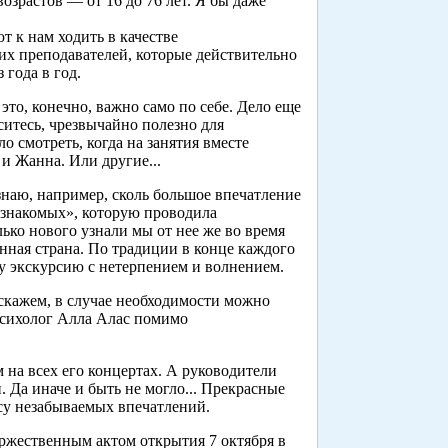
озрастов — от 16 до 76 лет. Я бы даже
т к нам ходить в качестве
ших преподавателей, которые действительно
 года в год.
это, конечно, важно само по себе. Дело еще
ситесь, чрезвычайно полезно для
 смотреть, когда на занятия вместе
и Жанна. Или другие...
наю, например, сколь большое впечатление
 знакомых», которую проводила
ько нового узнали мы от нее же во время
анная страна. По традиции в конце каждого
 экскурсию с нетерпением и волнением.
скажем, в случае необходимости можно
психолог Алла Алас помимо
на всех его концертах. А руководители
Да иначе и быть не могло... Прекрасные
ссу незабываемых впечатлений.
ржественным актом открытия 7 октября в