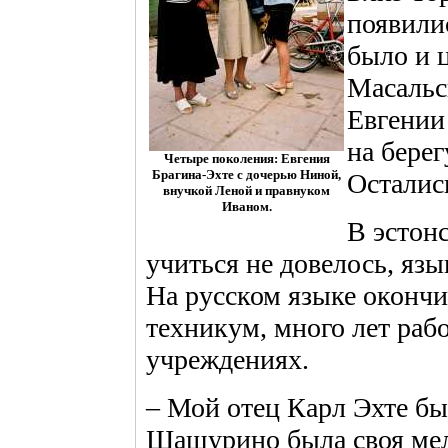
появилис
было и ц
Масальск
Евгении
на берег
Четыре поколения: Евгения
Брагина-Эхте с дочерью Ниной,
Осталис
внучкой Леной и правнуком
Иваном.
В эстон
учиться не довелось, язы
На русском языке окончи
техникум, много лет раб
учреждениях.
– Мой отец Карл Эхте бы
Шашурино была своя мел