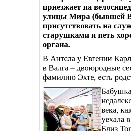
приезжает на велосипеде
улицы Мира (бывшей В
присутствовать на служ
старушками и петь хор
органа.
В Антсла у Евгении Карл
в Валга – двоюродные се
фамилию Эхте, есть родс
Бабушка
недалеко
века, ка
уехала 
Близ То