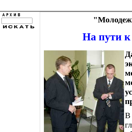
"Молодежь
На пути к
Д
э
м
м
у
п
В
г